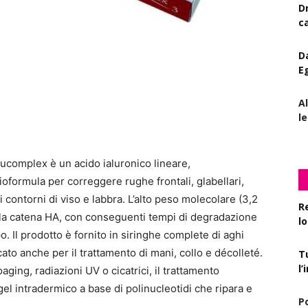
D
c
D
E
A
le
lucomplex
è un acido ialuronico lineare,
ioformula
per correggere rughe frontali, glabellari,
i contorni di viso e labbra. L’alto peso molecolare (3,2
R
a catena HA, con conseguenti tempi di degradazione
l
o. Il prodotto è fornito in siringhe complete di aghi
cato anche per il trattamento di mani, collo e décolleté.
T
l
aging, radiazioni UV o cicatrici, il trattamento
el intradermico a base di polinucleotidi che ripara e
P