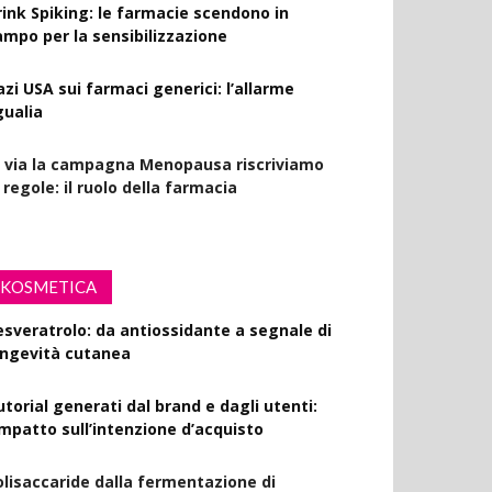
rink Spiking: le farmacie scendono in
ampo per la sensibilizzazione
azi USA sui farmaci generici: l’allarme
gualia
l via la campagna Menopausa riscriviamo
 regole: il ruolo della farmacia
KOSMETICA
esveratrolo: da antiossidante a segnale di
ongevità cutanea
utorial generati dal brand e dagli utenti:
’impatto sull’intenzione d’acquisto
olisaccaride dalla fermentazione di