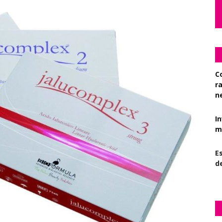
C
r
n
I
mi
Es
d