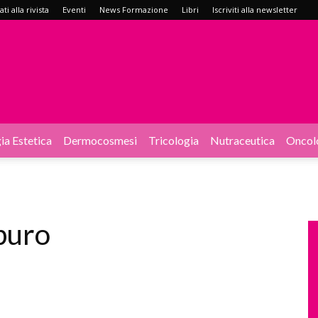
i alla rivista
Eventi
News Formazione
Libri
Iscriviti alla newsletter
ia Estetica
Dermocosmesi
Tricologia
Nutraceutica
Oncol
puro