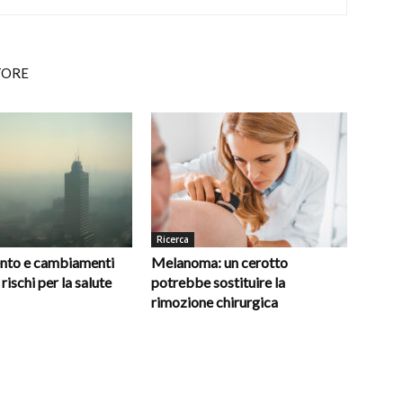
TORE
Ricerca
nto e cambiamenti
Melanoma: un cerotto
 rischi per la salute
potrebbe sostituire la
rimozione chirurgica