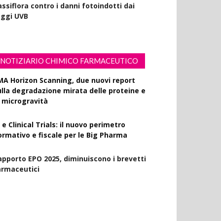
ssiflora contro i danni fotoindotti dai
aggi UVB
NOTIZIARIO CHIMICO FARMACEUTICO
MA Horizon Scanning, due nuovi report
ulla degradazione mirata delle proteine e
a microgravità
 e Clinical Trials: il nuovo perimetro
ormativo e fiscale per le Big Pharma
apporto EPO 2025, diminuiscono i brevetti
armaceutici