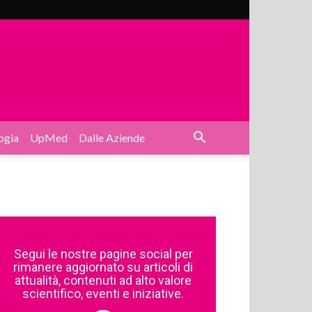
ogia
UpMed
Dalle Aziende
Segui le nostre pagine social per
rimanere aggiornato su articoli di
attualità, contenuti ad alto valore
scientifico, eventi e iniziative.