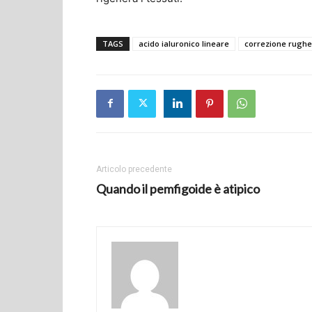
TAGS
acido ialuronico lineare
correzione rughe
Articolo precedente
Quando il pemfigoide è atipico