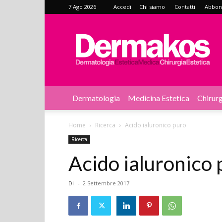
7 Ago 2026
Accedi
Chi siamo
Contatti
Abbonat
Dermakos
Dermatologia
Medicina Estetica
Chirurg
Home
Ricerca
Acido ialuronico puro
Ricerca
Acido ialuronico 
Di
-
2 Settembre 2017