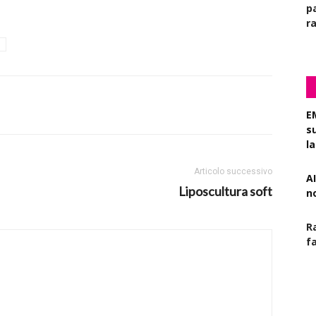
pa
r
E
s
l
Articolo successivo
AI
Liposcultura soft
n
R
f