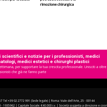
rimozione chirurgica
 scientifici e notizie per i professionisti, medici
tologi, medici estetici e chirurghi plastici
ettimana, per supportare la tua crescita professionale. Unisciti a oltre
sionisti che già ne fanno parte
157 Tel +39 02 2772 991 (Sede legale) | Roma: Viale dell'Arte, 25 - 00144
I - 1935962 | Capitale Sociale: €40.000 i.v. | Società soggetta a direzione e co