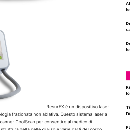
A
le
D
c
De
l
R
l
ResurFX è un dispositivo laser
T
l
logia frazionata non ablativa. Questo sistema laser a
scanner CoolScan per consentire al medico di
P
e struttura della pelle di viso e varie parti del corpo,