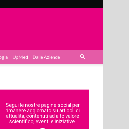
ogia
UpMed
Dalle Aziende
Segui le nostre pagine social per
rimanere aggiornato su articoli di
attualità, contenuti ad alto valore
scientifico, eventi e iniziative.