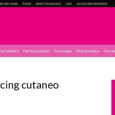
i alla rivista
Eventi
News Formazione
Libri
Iscriviti alla newsletter
ia Estetica
Dermocosmesi
Tricologia
Nutraceutica
Oncol
acing cutaneo