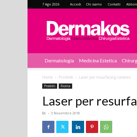
7 Ago 2026
Accedi
Chi siamo
Contatti
Abbonat
Dermakos
Dermatologia
Medicina Estetica
Chirurg
Home
Prodotti
Laser per resurfacing cutaneo
Prodotti
Ricerca
Laser per resurf
Di
-
5 Novembre 2018