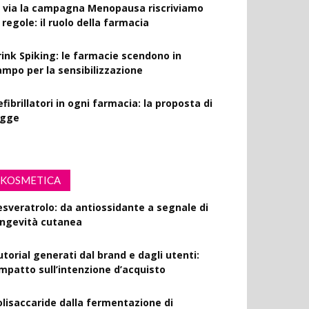
l via la campagna Menopausa riscriviamo
 regole: il ruolo della farmacia
rink Spiking: le farmacie scendono in
ampo per la sensibilizzazione
fibrillatori in ogni farmacia: la proposta di
egge
KOSMETICA
esveratrolo: da antiossidante a segnale di
ongevità cutanea
utorial generati dal brand e dagli utenti:
’impatto sull’intenzione d’acquisto
olisaccaride dalla fermentazione di