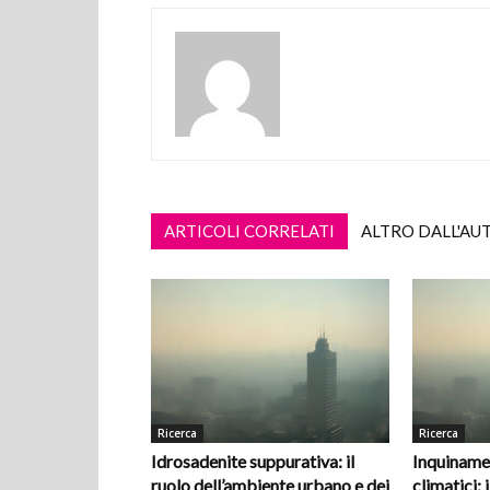
ARTICOLI CORRELATI
ALTRO DALL'AU
Ricerca
Ricerca
Idrosadenite suppurativa: il
Inquiname
ruolo dell’ambiente urbano e dei
climatici: i