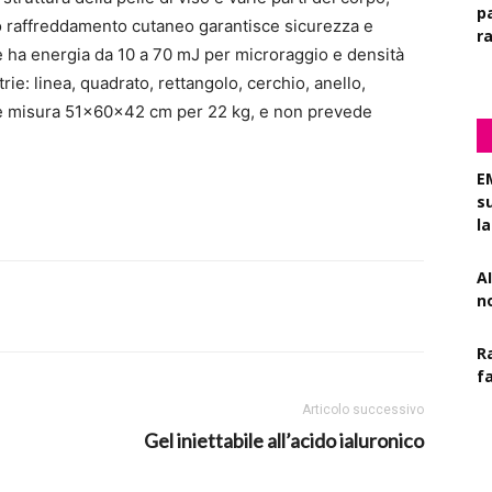
pa
uo raffreddamento cutaneo garantisce sicurezza e
r
e ha energia da 10 a 70 mJ per microraggio e densità
rie: linea, quadrato, rettangolo, cerchio, anello,
che misura 51x60x42 cm per 22 kg, e non prevede
E
s
l
AI
n
R
f
Articolo successivo
Gel iniettabile all’acido ialuronico