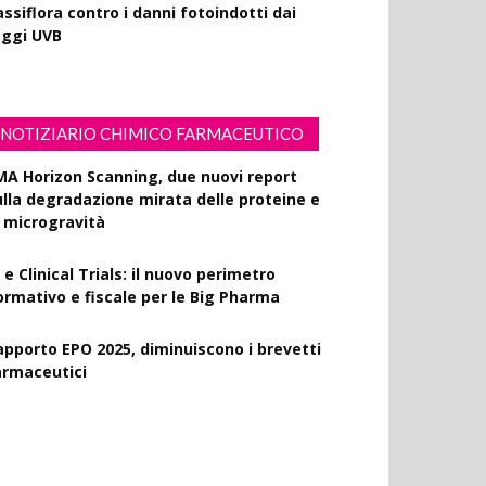
ssiflora contro i danni fotoindotti dai
aggi UVB
NOTIZIARIO CHIMICO FARMACEUTICO
MA Horizon Scanning, due nuovi report
ulla degradazione mirata delle proteine e
a microgravità
 e Clinical Trials: il nuovo perimetro
ormativo e fiscale per le Big Pharma
apporto EPO 2025, diminuiscono i brevetti
armaceutici