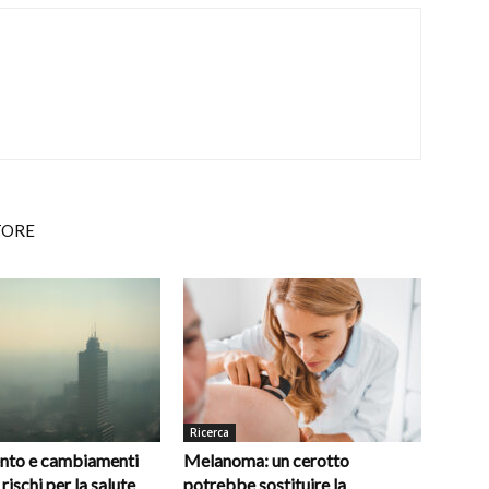
TORE
Ricerca
nto e cambiamenti
Melanoma: un cerotto
 rischi per la salute
potrebbe sostituire la