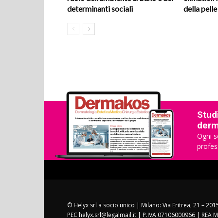
determinanti sociali
della pelle
Studi
derma
Ogni s
profes
© Helyx srl a socio unico | Milano: Via Eritrea, 21 – 20
PEC helyx.srl@legalmail.it | P.IVA 07106000966 | REA M