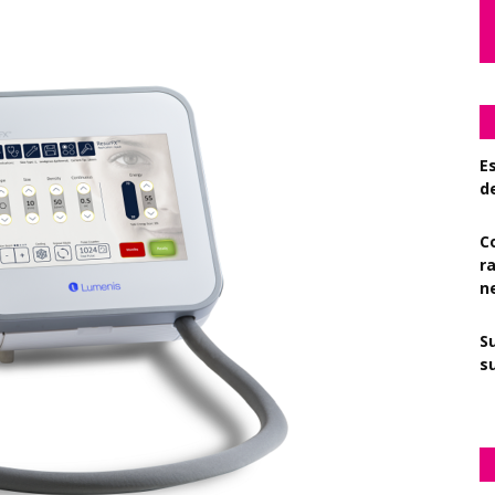
Es
d
C
r
n
S
su