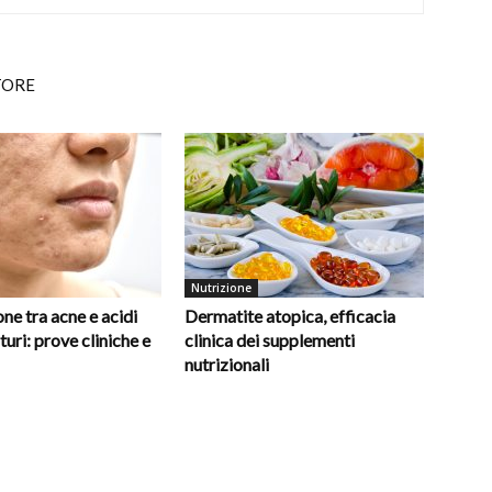
TORE
Nutrizione
ne tra acne e acidi
Dermatite atopica, efficacia
turi: prove cliniche e
clinica dei supplementi
nutrizionali