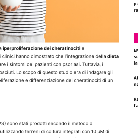
pa
r
da
iperproliferazione dei cheratinociti
e
E
 clinici hanno dimostrato che l’integrazione della
dieta
s
l
e i sintomi dei pazienti con psoriasi. Tuttavia, i
ciuti. Lo scopo di questo studio era di indagare gli
AI
oliferazione e differenziazione dei cheratinociti di un
n
R
f
 (PS) sono stati prodotti secondo il metodo di
tilizzando terreni di coltura integrati con 10 μM di