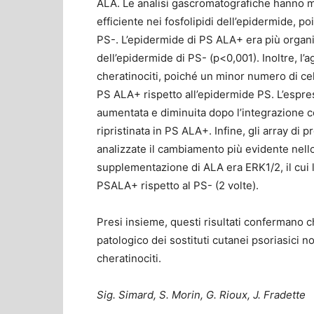
ALA. Le analisi gascromatografiche hanno m
efficiente nei fosfolipidi dell’epidermide, po
PS-. L’epidermide di PS ALA+ era più organiz
dell’epidermide di PS- (p<0,001). Inoltre, l’a
cheratinociti, poiché un minor numero di cel
PS ALA+ rispetto all’epidermide PS. L’espres
aumentata e diminuita dopo l’integrazione 
ripristinata in PS ALA+. Infine, gli array di 
analizzate il cambiamento più evidente nello 
supplementazione di ALA era ERK1/2, il cui li
PSALA+ rispetto al PS- (2 volte).
Presi insieme, questi risultati confermano c
patologico dei sostituti cutanei psoriasici n
cheratinociti.
Sig. Simard, S. Morin, G. Rioux, J. Fradette