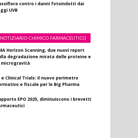
ssiflora contro i danni fotoindotti dai
aggi UVB
NOTIZIARIO CHIMICO FARMACEUTICO
MA Horizon Scanning, due nuovi report
ulla degradazione mirata delle proteine e
a microgravità
 e Clinical Trials: il nuovo perimetro
ormativo e fiscale per le Big Pharma
apporto EPO 2025, diminuiscono i brevetti
armaceutici