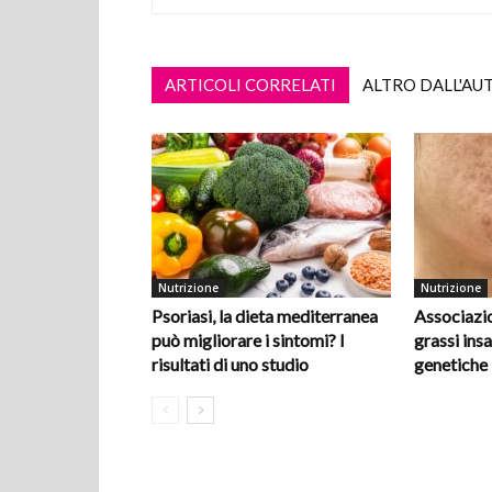
ARTICOLI CORRELATI
ALTRO DALL'AU
Nutrizione
Nutrizione
Psoriasi, la dieta mediterranea
Associazio
può migliorare i sintomi? I
grassi insa
risultati di uno studio
genetiche