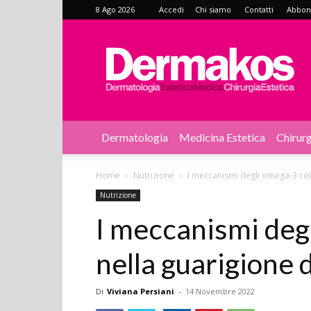
8 Ago 2026
Accedi
Chi siamo
Contatti
Abbonat
Dermakos
Dermatologia
Medicina Estetica
Chirurg
Home
Nutrizione
I meccanismi degli omega-3 coin
Nutrizione
I meccanismi deg
nella guarigione 
Di
Viviana Persiani
-
14 Novembre 2022