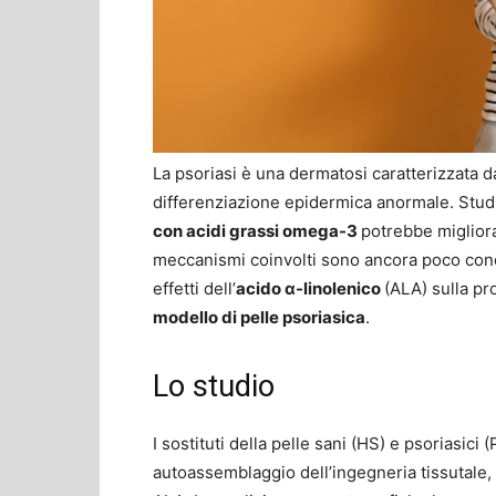
La psoriasi è una dermatosi caratterizzata 
differenziazione epidermica anormale. Studi
con acidi grassi omega-3
potrebbe migliorar
meccanismi coinvolti sono ancora poco conos
effetti dell’
acido α-linolenico
(ALA) sulla pr
modello di pelle psoriasica
.
Lo studio
I sostituti della pelle sani (HS) e psoriasici
autoassemblaggio dell’ingegneria tissutale, u