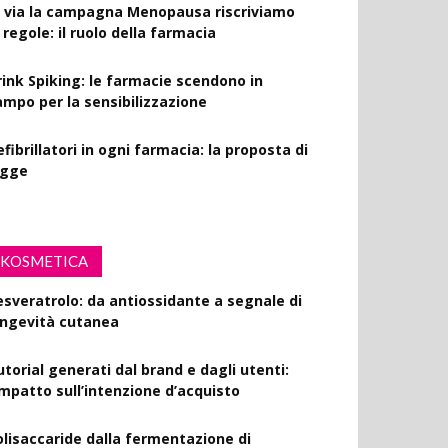
l via la campagna Menopausa riscriviamo
 regole: il ruolo della farmacia
rink Spiking: le farmacie scendono in
ampo per la sensibilizzazione
fibrillatori in ogni farmacia: la proposta di
egge
KOSMETICA
esveratrolo: da antiossidante a segnale di
ongevità cutanea
utorial generati dal brand e dagli utenti:
’impatto sull’intenzione d’acquisto
olisaccaride dalla fermentazione di