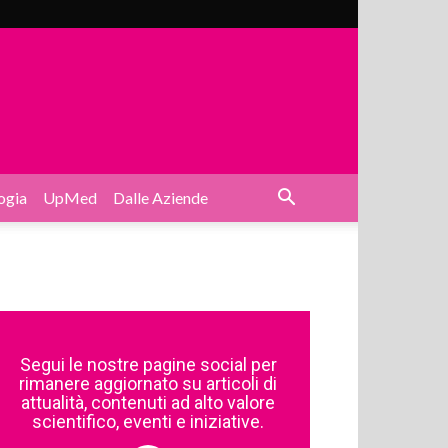
ogia
UpMed
Dalle Aziende
Segui le nostre pagine social per
rimanere aggiornato su articoli di
attualità, contenuti ad alto valore
scientifico, eventi e iniziative.