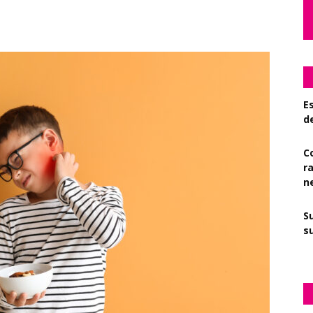
Es
d
C
r
n
S
su