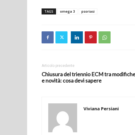
TAGS
omega 3
psoriasi
Articolo precedente
Chiusura del triennio ECM tra modifich
e novità: cosa devi sapere
Viviana Persiani