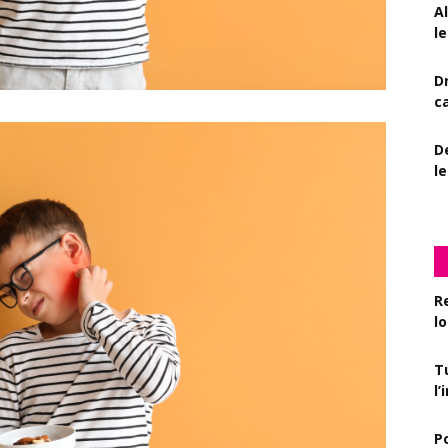
A
le
D
c
De
l
R
l
T
l
P