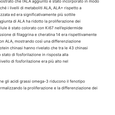
ostrato che l’ALA aggiunto è stato incorporato in modo
iché i livelli di metaboliti ALA, ALA+ rispetto a
zata ed era significativamente più sottile
ggiunta di ALA ha ridotto la proliferazione dei
lule è stato colorato con Ki67 nell’epidermide
sione di filaggrina e cheratina 14 era rispettivamente
con ALA, mostrando così una differenziazione
protein chinasi hanno rivelato che tra le 43 chinasi
stato di fosforilazione in risposta alla
vello di fosforilazione era più alto nel
he gli acidi grassi omega-3 riducono il fenotipo
ormalizzando la proliferazione e la differenziazione dei