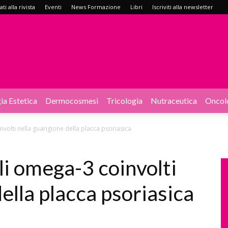
i alla rivista
Eventi
News Formazione
Libri
Iscriviti alla newsletter
ia Estetica
Dermocosmesi
Tricologia
Nutraceutica
Oncol
volti nella guarigione della placca psoriasica
li omega-3 coinvolti
della placca psoriasica