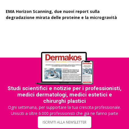
EMA Horizon Scanning, due nuovi report sulla
degradazione mirata delle proteine e la microgravità
Studi scientifici e notizie per i professionisti,
medici dermatologi, medici estetici e
chirurghi plastici
Ogni settimana, per supportare la tua crescita professionale.
Unisciti a oltre 6.000 professionisti che già ne fanno parte
ISCRIVITI ALLA NEWSLETTER