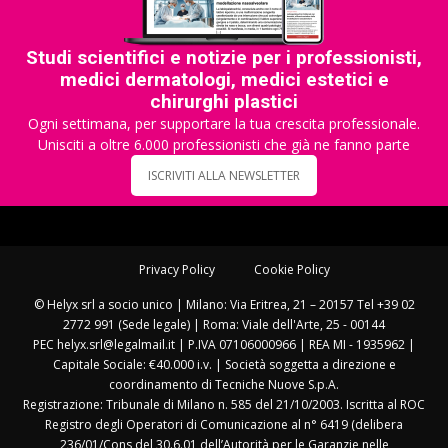
Studi scientifici e notizie per i professionisti,
medici dermatologi, medici estetici e
chirurghi plastici
Ogni settimana, per supportare la tua crescita professionale.
Unisciti a oltre 6.000 professionisti che già ne fanno parte
ISCRIVITI ALLA NEWSLETTER
Privacy Policy
Cookie Policy
© Helyx srl a socio unico | Milano: Via Eritrea, 21 – 20157 Tel +39 02
2772 991 (Sede legale) | Roma: Viale dell'Arte, 25 - 00144
PEC helyx.srl@legalmail.it | P.IVA 07106000966 | REA MI - 1935962 |
Capitale Sociale: €40.000 i.v. | Società soggetta a direzione e
coordinamento di Tecniche Nuove S.p.A.
Registrazione: Tribunale di Milano n. 585 del 21/10/2003. Iscritta al ROC
Registro degli Operatori di Comunicazione al n° 6419 (delibera
236/01/Cons del 30.6.01 dell’Autorità per le Garanzie nelle