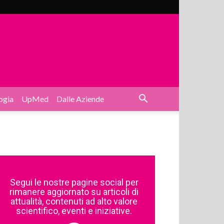
ogia
UpMed
Dalle Aziende
Segui le nostre pagine social per
rimanere aggiornato su articoli di
attualità, contenuti ad alto valore
scientifico, eventi e iniziative.