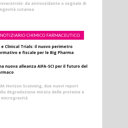
esveratrolo: da antiossidante a segnale di
ongevità cutanea
NOTIZIARIO CHIMICO FARMACEUTICO
 e Clinical Trials: il nuovo perimetro
ormativo e fiscale per le Big Pharma
na nuova alleanza AIFA-SCI per il futuro del
armaco
MA Horizon Scanning, due nuovi report
ulla degradazione mirata delle proteine e
a microgravità