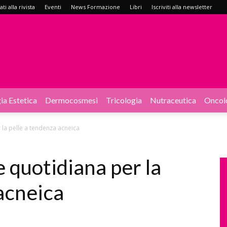
i alla rivista
Eventi
News Formazione
Libri
Iscriviti alla newsletter
ia Estetica
Dermocosmesi
Tricologia
Nutraceutica
Oncol
la pelle a tendenza acneica
quotidiana per la
acneica