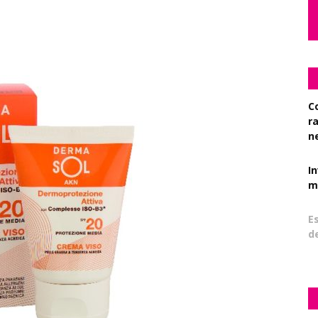
C
r
n
I
mi
Es
d