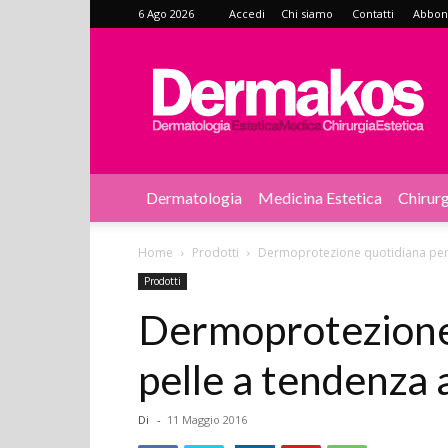
6 Ago 2026
Accedi
Chi siamo
Contatti
Abbonat
Dermakos
Dermatologia
Medicina Estetica
Chirurg
Home
Prodotti
Dermoprotezione quotidiana per 
Prodotti
Dermoprotezione 
pelle a tendenza 
Di
-
11 Maggio 2016