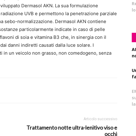
R
sviluppato Dermasol AKN. La sua formulazione
l
la radiazione UVB e permettono la penetrazione parziale
 una sebo-normalizzazione. Dermasol AKN contiene
ostanze particolarmente indicate in caso di pelle
avoni di soia e vitamina B3 che, in sinergia con il
dai danni indiretti causati dalla luce solare. I
AI
i in un veicolo non grasso, non comedogeno, senza
n
U
f
E
s
l
Articolo successivo
Trattamento notte ultra-lenitivo viso e
occhi