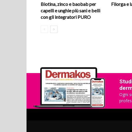
Biotina, zinco e baobab per
Filorga e 
capelli e unghie più sani e belli
con gli integratori PURO
Studi
derma
Ogni s
profes