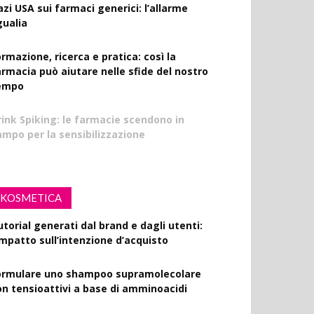
azi USA sui farmaci generici: l’allarme
gualia
rmazione, ricerca e pratica: così la
armacia può aiutare nelle sfide del nostro
empo
rink Spiking: le farmacie scendono in
ampo per la sensibilizzazione
KOSMETICA
utorial generati dal brand e dagli utenti:
’impatto sull’intenzione d’acquisto
ormulare uno shampoo supramolecolare
on tensioattivi a base di amminoacidi