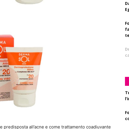
D
E
Fo
f
t
D
c
T
l
F
c
te predisposta all’acne e come trattamento coadiuvante