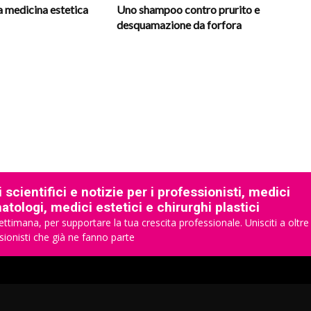
la medicina estetica
Uno shampoo contro prurito e
desquamazione da forfora
 scientifici e notizie per i professionisti, medici
tologi, medici estetici e chirurghi plastici
ettimana, per supportare la tua crescita professionale. Unisciti a oltre
sionisti che già ne fanno parte