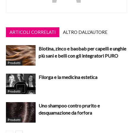
ARTICOLI CORRELATI
ALTRO DALL'AUTORE
Biotina, zinco e baobab per capelli e unghie
più sani e belli con gli integratori PURO
Prodotti
Filorga e la medicina estetica
Prodotti
Uno shampoo contro prurito e
desquamazione da forfora
Prodotti