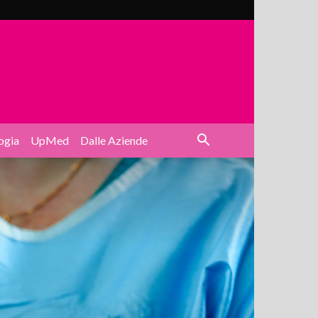
ogia
UpMed
Dalle Aziende