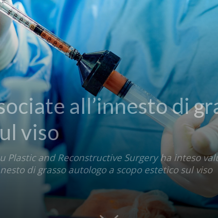
ciate all’innesto di gr
ul viso
u Plastic and Reconstructive Surgery ha inteso valut
nesto di grasso autologo a scopo estetico sul viso