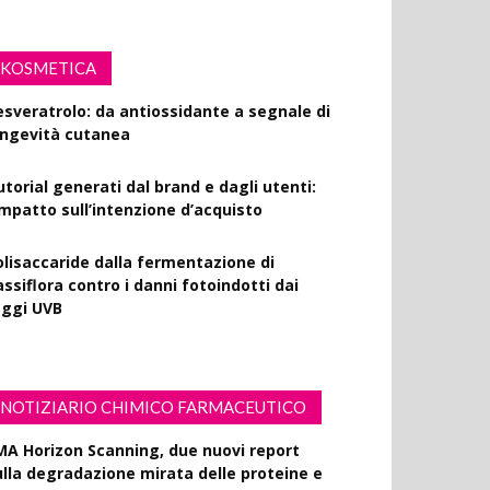
KOSMETICA
esveratrolo: da antiossidante a segnale di
ongevità cutanea
utorial generati dal brand e dagli utenti:
’impatto sull’intenzione d’acquisto
olisaccaride dalla fermentazione di
ssiflora contro i danni fotoindotti dai
aggi UVB
NOTIZIARIO CHIMICO FARMACEUTICO
MA Horizon Scanning, due nuovi report
ulla degradazione mirata delle proteine e