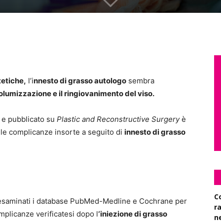
etiche,
l’i
nnesto di grasso autologo
sembra
olumizzazione e il ringiovanimento del viso.
a e pubblicato su
Plastic and Reconstructive Surgery
è
delle complicanze insorte a seguito di
innesto di grasso
C
ti esaminati i database PubMed-Medline e Cochrane per
r
mplicanze verificatesi dopo l
‘iniezione di grasso
n