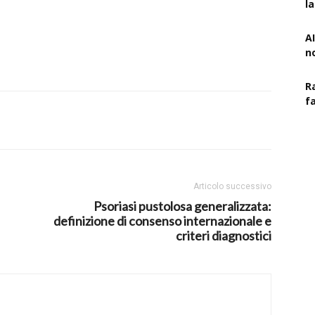
l
AI
n
R
f
Articolo successivo
Psoriasi pustolosa generalizzata:
definizione di consenso internazionale e
criteri diagnostici