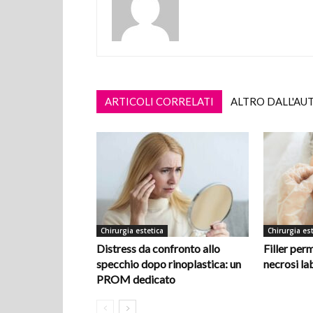
ARTICOLI CORRELATI
ALTRO DALL'AU
Chirurgia estetica
Chirurgia est
Distress da confronto allo
Filler per
specchio dopo rinoplastica: un
necrosi la
PROM dedicato