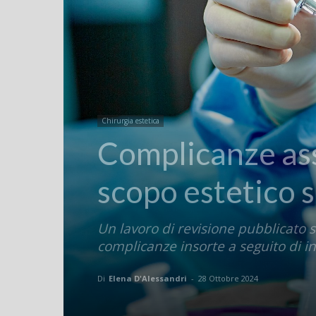
Chirurgia estetica
Complicanze asso
scopo estetico s
Un lavoro di revisione pubblicato s
complicanze insorte a seguito di in
Di
Elena D'Alessandri
-
28 Ottobre 2024