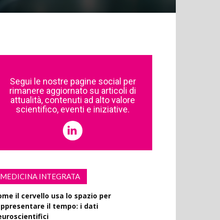
Segui le nostre pagine social per
rimanere aggiornato su articoli di
attualità, contenuti ad alto valore
scientifico, eventi e iniziative.
MEDICINA INTEGRATA
ome il cervello usa lo spazio per
appresentare il tempo: i dati
euroscientifici