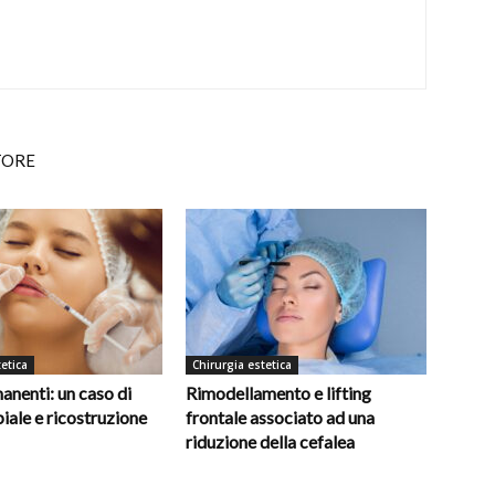
TORE
etica
Chirurgia estetica
manenti: un caso di
Rimodellamento e lifting
biale e ricostruzione
frontale associato ad una
riduzione della cefalea