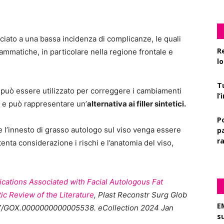
iato a una bassa incidenza di complicanze, le quali
R
rammatiche, in particolare nella regione frontale e
l
T
 può essere utilizzato per correggere i cambiamenti
l
me e può rappresentare un’
alternativa ai filler sintetici.
P
e l’innesto di grasso autologo sul viso venga essere
pa
r
tenta considerazione i rischi e l’anatomia del viso,
cations Associated with Facial Autologous Fat
ic Review of the Literature
, Plast Reconstr Surg Glob
E
097/GOX.0000000000005538. eCollection 2024 Jan
s