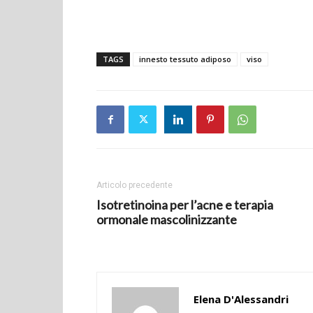
TAGS
innesto tessuto adiposo
viso
Articolo precedente
Isotretinoina per l’acne e terapia
ormonale mascolinizzante
Elena D'Alessandri