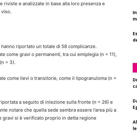
riviste e analizzate in base alla loro presenza e
 viso.
I
mi
Es
d
 hanno riportato un totale di 58 complicanze.
te come gravi o permanenti, tra cui emiplegia (n = 11),
(n = 3).
ate come lievi o transitorie, come il lipogranuloma (n =
D
c
D
portata a seguito di iniezione sulla fronte (n = 26) e
E
ante notare che quella sede sembra essere l’area più a
 gravi si è verificato proprio in detta regione
A
le