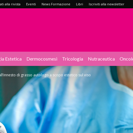
i alla rivista
Eventi
News Formazione
Libri
Iscriviti alla newsletter
ia Estetica
Dermocosmesi
Tricologia
Nutraceutica
Oncol
l’innesto di grasso autologo a scopo estetico sul viso