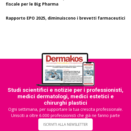
fiscale per le Big Pharma
Rapporto EPO 2025, diminuiscono i brevetti farmaceutici
Studi scientifici e notizie per i professionisti,
medici dermatologi, medici estetici e
chirurghi plastici
Ogni settimana, per supportare la tua crescita professionale.
Unisciti a oltre 6.000 professionisti che già ne fanno parte
ISCRIVITI ALLA NEWSLETTER