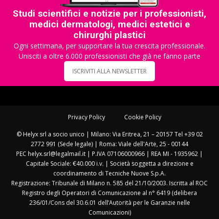
Studi scientifici e notizie per i professionisti,
medici dermatologi, medici estetici e
chirurghi plastici
Ogni settimana, per supportare la tua crescita professionale.
Unisciti a oltre 6.000 professionisti che già ne fanno parte
ISCRIVITI ALLA NEWSLETTER
Privacy Policy
Cookie Policy
© Helyx srl a socio unico | Milano: Via Eritrea, 21 – 20157 Tel +39 02
2772 991 (Sede legale) | Roma: Viale dell'Arte, 25 - 00144
PEC helyx.srl@legalmail.it | P.IVA 07106000966 | REA MI - 1935962 |
Capitale Sociale: €40.000 i.v. | Società soggetta a direzione e
coordinamento di Tecniche Nuove S.p.A.
Registrazione: Tribunale di Milano n. 585 del 21/10/2003. Iscritta al ROC
Registro degli Operatori di Comunicazione al n° 6419 (delibera
236/01/Cons del 30.6.01 dell’Autorità per le Garanzie nelle
Comunicazioni)