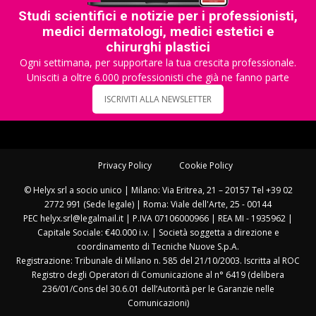
Studi scientifici e notizie per i professionisti,
medici dermatologi, medici estetici e
chirurghi plastici
Ogni settimana, per supportare la tua crescita professionale.
Unisciti a oltre 6.000 professionisti che già ne fanno parte
ISCRIVITI ALLA NEWSLETTER
Privacy Policy
Cookie Policy
© Helyx srl a socio unico | Milano: Via Eritrea, 21 – 20157 Tel +39 02
2772 991 (Sede legale) | Roma: Viale dell'Arte, 25 - 00144
PEC helyx.srl@legalmail.it | P.IVA 07106000966 | REA MI - 1935962 |
Capitale Sociale: €40.000 i.v. | Società soggetta a direzione e
coordinamento di Tecniche Nuove S.p.A.
Registrazione: Tribunale di Milano n. 585 del 21/10/2003. Iscritta al ROC
Registro degli Operatori di Comunicazione al n° 6419 (delibera
236/01/Cons del 30.6.01 dell’Autorità per le Garanzie nelle
Comunicazioni)