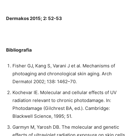
Dermakos 2015; 2: 52-53
Bibliografia
Fisher GJ, Kang S, Varani J et al. Mechanisms of
photoaging and chronological skin aging. Arch
Dermatol 2002; 138: 1462–70.
Kochevar IE. Molecular and cellular effects of UV
radiation relevant to chronic photodamage. In:
Photodamage (Gilchrest BA, ed.). Cambridge:
Blackwell Science, 1995; 51.
Garmyn M, Yarosh DB. The molecular and genetic
effects of ultraviolet radiation exposure on skin cells.