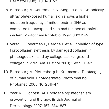
Dermatol 1998; 110: 149–52.
Berneburg M, Gattermann N, Stege H et al. Chronically
ultravioletexposed human skin shows a higher
mutation frequency of mitochondrial DNA as
compared to unexposed skin and the hematopoietic
system. Photochem Photobiol 1997; 66:271–5.
Varani J, Spearman D, Perone P et al. Inhibition of type
I procollagen synthesis by damaged collagen in
photoaged skin and by collagenase-degraded
collagen in vitro. Am J Pathol 2001; 158: 931–42.
Berneburg M, Plettenberg H, Krutmann J. Photoaging
of human skin. Photodermatol Photoimmunol
Photomed 2000; 16: 239–44.
Yaar M, Gilchrest BA. Photoageing: mechanism,
prevention and therapy. British Journal of
Dermatology 2007; 157: 874–887.