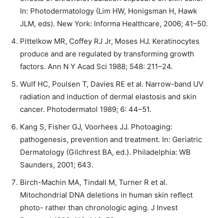
In: Photodermatology (Lim HW, Honigsman H, Hawk
JLM, eds). New York: Informa Healthcare, 2006; 41–50.
Pittelkow MR, Coffey RJ Jr, Moses HJ. Keratinocytes
produce and are regulated by transforming growth
factors. Ann N Y Acad Sci 1988; 548: 211–24.
Wulf HC, Poulsen T, Davies RE et al. Narrow-band UV
radiation and induction of dermal elastosis and skin
cancer. Photodermatol 1989; 6: 44–51.
Kang S, Fisher GJ, Voorhees JJ. Photoaging:
pathogenesis, prevention and treatment. In: Geriatric
Dermatology (Gilchrest BA, ed.). Philadelphia: WB
Saunders, 2001; 643.
Birch-Machin MA, Tindall M, Turner R et al.
Mitochondrial DNA deletions in human skin reﬂect
photo- rather than chronologic aging. J Invest