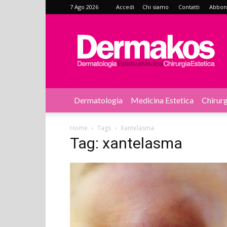
7 Ago 2026
Accedi
Chi siamo
Contatti
Abbonat
Dermakos
Dermatologia
Medicina Estetica
Chirurg
Home
Tags
Xantelasma
Tag: xantelasma