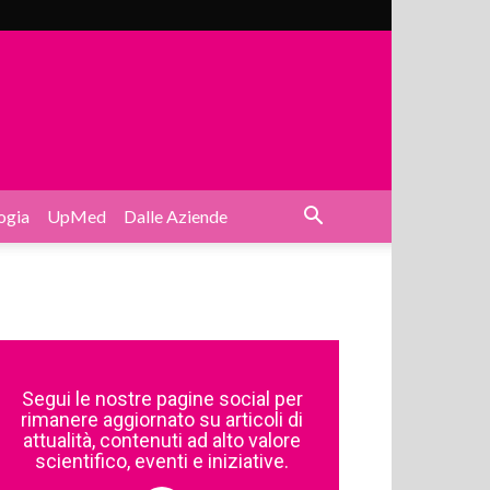
ogia
UpMed
Dalle Aziende
Segui le nostre pagine social per
rimanere aggiornato su articoli di
attualità, contenuti ad alto valore
scientifico, eventi e iniziative.