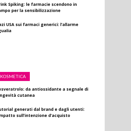
rink Spiking: le farmacie scendono in
ampo per la sensibilizzazione
azi USA sui farmaci generici: l’allarme
gualia
l via la campagna Menopausa riscriviamo
 regole: il ruolo della farmacia
KOSMETICA
esveratrolo: da antiossidante a segnale di
ongevità cutanea
utorial generati dal brand e dagli utenti:
’impatto sull’intenzione d’acquisto
olisaccaride dalla fermentazione di