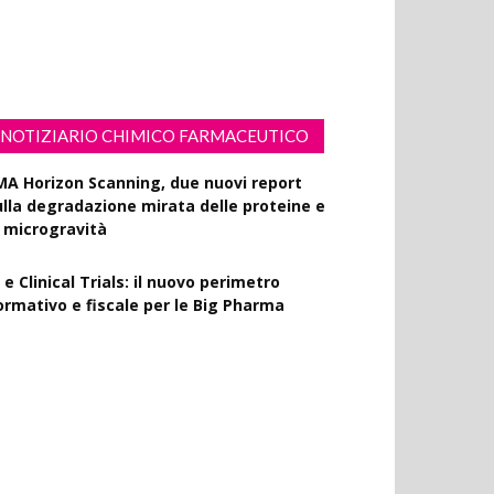
ssiflora contro i danni fotoindotti dai
aggi UVB
NOTIZIARIO CHIMICO FARMACEUTICO
MA Horizon Scanning, due nuovi report
ulla degradazione mirata delle proteine e
a microgravità
 e Clinical Trials: il nuovo perimetro
ormativo e fiscale per le Big Pharma
apporto EPO 2025, diminuiscono i brevetti
armaceutici