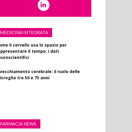
MEDICINA INTEGRATA
ome il cervello usa lo spazio per
appresentare il tempo: i dati
euroscientifici
nvecchiamento cerebrale: il ruolo delle
croglia tra 50 e 75 anni
ercizio fisico intenso: benefici su diabete,
emenza e rischio cardiovascolare
FARMACIA NEWS