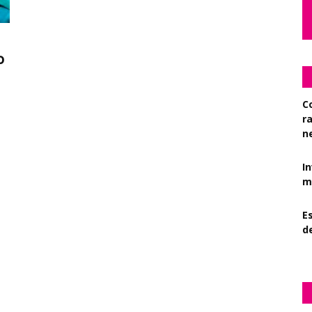
o
C
r
n
I
mi
Es
d