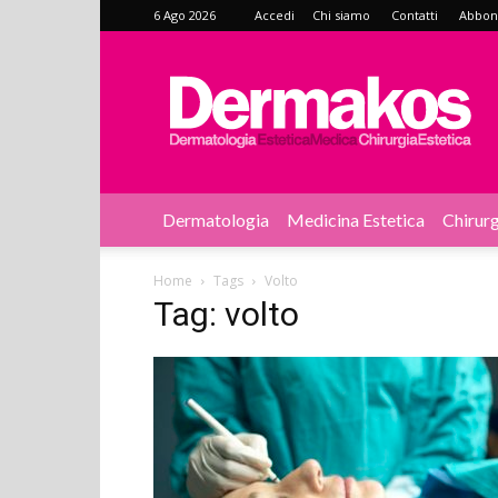
6 Ago 2026
Accedi
Chi siamo
Contatti
Abbonat
Dermakos
Dermatologia
Medicina Estetica
Chirurg
Home
Tags
Volto
Tag: volto