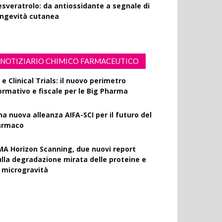
esveratrolo: da antiossidante a segnale di
ongevità cutanea
NOTIZIARIO CHIMICO FARMACEUTICO
 e Clinical Trials: il nuovo perimetro
ormativo e fiscale per le Big Pharma
na nuova alleanza AIFA-SCI per il futuro del
armaco
MA Horizon Scanning, due nuovi report
ulla degradazione mirata delle proteine e
a microgravità