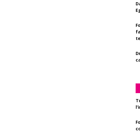
D
E
Fo
f
t
D
c
T
l
F
c