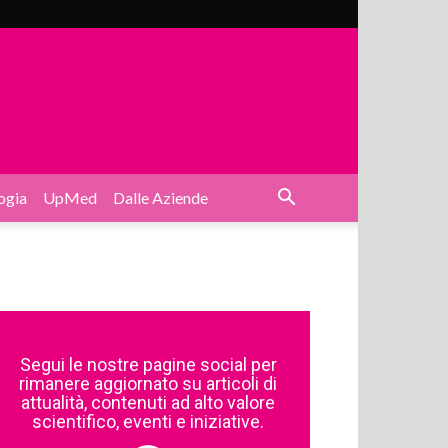
ogia
UpMed
Dalle Aziende
Segui le nostre pagine social per
rimanere aggiornato su articoli di
attualità, contenuti ad alto valore
scientifico, eventi e iniziative.