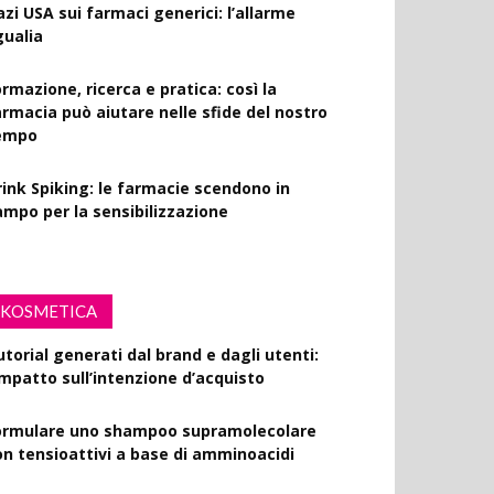
azi USA sui farmaci generici: l’allarme
gualia
rmazione, ricerca e pratica: così la
armacia può aiutare nelle sfide del nostro
empo
rink Spiking: le farmacie scendono in
ampo per la sensibilizzazione
KOSMETICA
utorial generati dal brand e dagli utenti:
’impatto sull’intenzione d’acquisto
ormulare uno shampoo supramolecolare
on tensioattivi a base di amminoacidi