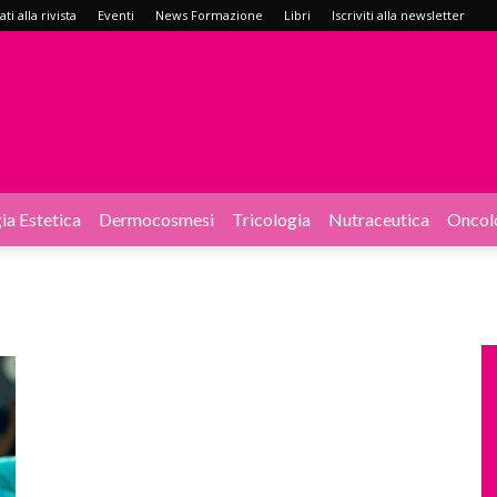
i alla rivista
Eventi
News Formazione
Libri
Iscriviti alla newsletter
ia Estetica
Dermocosmesi
Tricologia
Nutraceutica
Oncol