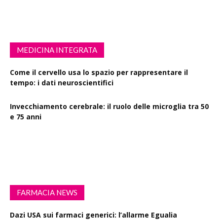
MEDICINA INTEGRATA
Come il cervello usa lo spazio per rappresentare il
tempo: i dati neuroscientifici
Invecchiamento cerebrale: il ruolo delle microglia tra 50
e 75 anni
Esercizio fisico intenso: benefici su diabete, demenza e
rischio cardiovascolare
FARMACIA NEWS
Dazi USA sui farmaci generici: l’allarme Egualia