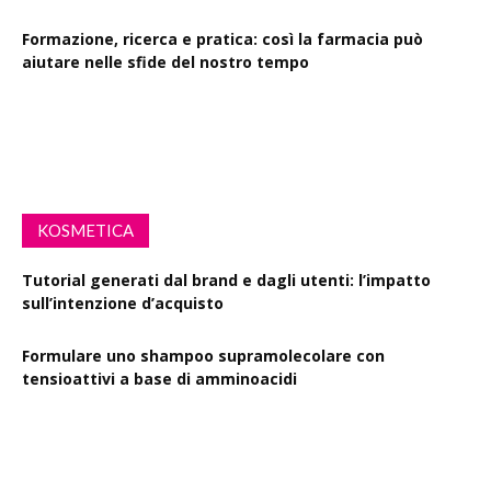
Formazione, ricerca e pratica: così la farmacia può
aiutare nelle sfide del nostro tempo
Drink Spiking: le farmacie scendono in campo per la
sensibilizzazione
KOSMETICA
Tutorial generati dal brand e dagli utenti: l’impatto
sull’intenzione d’acquisto
Formulare uno shampoo supramolecolare con
tensioattivi a base di amminoacidi
Resveratrolo: da antiossidante a segnale di longevità
cutanea