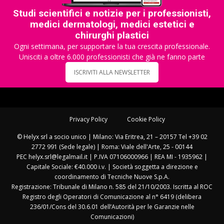
Studi scientifici e notizie per i professionisti,
medici dermatologi, medici estetici e
chirurghi plastici
Ogni settimana, per supportare la tua crescita professionale.
Unisciti a oltre 6.000 professionisti che già ne fanno parte
ISCRIVITI ALLA NEWSLETTER
Privacy Policy
Cookie Policy
© Helyx srl a socio unico | Milano: Via Eritrea, 21 – 20157 Tel +39 02
2772 991 (Sede legale) | Roma: Viale dell'Arte, 25 - 00144
PEC helyx.srl@legalmail.it | P.IVA 07106000966 | REA MI - 1935962 |
Capitale Sociale: €40.000 i.v. | Società soggetta a direzione e
coordinamento di Tecniche Nuove S.p.A.
Registrazione: Tribunale di Milano n. 585 del 21/10/2003. Iscritta al ROC
Registro degli Operatori di Comunicazione al n° 6419 (delibera
236/01/Cons del 30.6.01 dell’Autorità per le Garanzie nelle
Comunicazioni)