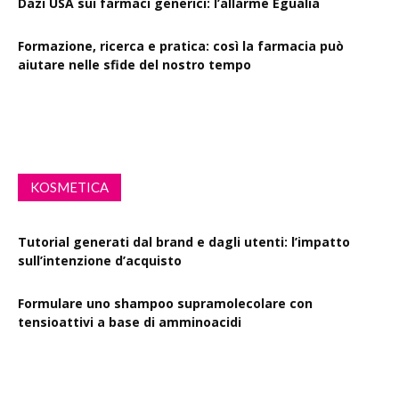
Formazione, ricerca e pratica: così la farmacia può
aiutare nelle sfide del nostro tempo
Resveratrolo: da antiossidante a segnale di longevità
cutanea
KOSMETICA
Tutorial generati dal brand e dagli utenti: l’impatto
sull’intenzione d’acquisto
Formulare uno shampoo supramolecolare con
tensioattivi a base di amminoacidi