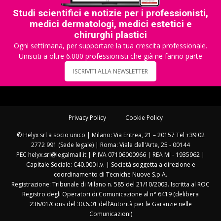
Studi scientifici e notizie per i professionisti,
medici dermatologi, medici estetici e
chirurghi plastici
Ogni settimana, per supportare la tua crescita professionale.
Unisciti a oltre 6.000 professionisti che già ne fanno parte
ISCRIVITI ALLA NEWSLETTER
Privacy Policy
Cookie Policy
© Helyx srl a socio unico | Milano: Via Eritrea, 21 – 20157 Tel +39 02
2772 991 (Sede legale) | Roma: Viale dell'Arte, 25 - 00144
PEC helyx.srl@legalmail.it | P.IVA 07106000966 | REA MI - 1935962 |
Capitale Sociale: €40.000 i.v. | Società soggetta a direzione e
coordinamento di Tecniche Nuove S.p.A.
Registrazione: Tribunale di Milano n. 585 del 21/10/2003. Iscritta al ROC
Registro degli Operatori di Comunicazione al n° 6419 (delibera
236/01/Cons del 30.6.01 dell’Autorità per le Garanzie nelle
Comunicazioni)