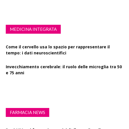
Esercizio fisico intenso: benefici su diabete, demenza e
rischio cardiovascolare
MEDICINA INTEGRATA
Come il cervello usa lo spazio per rappresentare il
tempo: i dati neuroscientifici
Invecchiamento cerebrale: il ruolo delle microglia tra 50
e 75 anni
Drink Spiking: le farmacie scendono in campo per la
sensibilizzazione
FARMACIA NEWS
Dazi USA sui farmaci generici: l’allarme Egualia