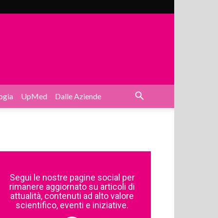
ogia
UpMed
Dalle Aziende
Segui le nostre pagine social per
rimanere aggiornato su articoli di
attualità, contenuti ad alto valore
scientifico, eventi e iniziative.