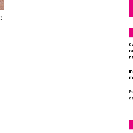
:
C
r
n
I
mi
Es
d