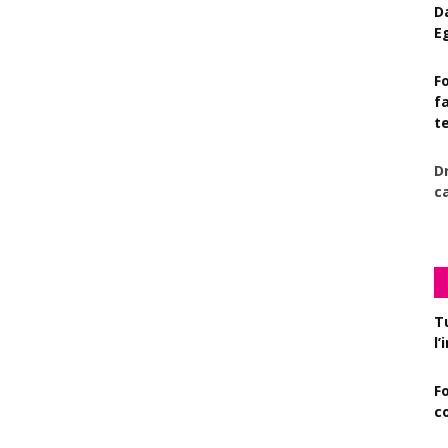
D
E
Fo
f
t
D
c
T
l
F
c