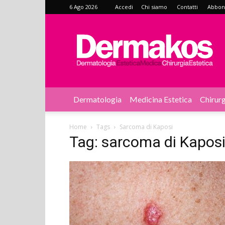
6 Ago 2026
Accedi
Chi siamo
Contatti
Abbonat
Dermakos
Dermatologia
Medicina Estetica
Chirurg
Home
Tags
Sarcoma di Kaposi
Tag: sarcoma di Kapos