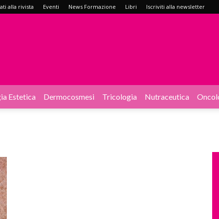
i alla rivista
Eventi
News Formazione
Libri
Iscriviti alla newsletter
ia Estetica
Dermocosmesi
Tricologia
Nutraceutica
Oncol
i