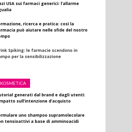
azi USA sui farmaci generici: l’allarme
gualia
rmazione, ricerca e pratica: così la
armacia può aiutare nelle sfide del nostro
empo
rink Spiking: le farmacie scendono in
ampo per la sensibilizzazione
KOSMETICA
utorial generati dal brand e dagli utenti:
’impatto sull’intenzione d’acquisto
ormulare uno shampoo supramolecolare
on tensioattivi a base di amminoacidi