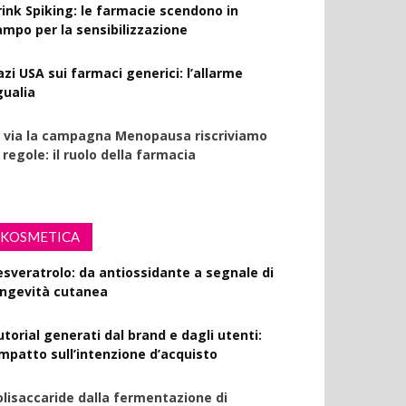
rink Spiking: le farmacie scendono in
ampo per la sensibilizzazione
azi USA sui farmaci generici: l’allarme
gualia
l via la campagna Menopausa riscriviamo
 regole: il ruolo della farmacia
KOSMETICA
esveratrolo: da antiossidante a segnale di
ongevità cutanea
utorial generati dal brand e dagli utenti:
’impatto sull’intenzione d’acquisto
olisaccaride dalla fermentazione di