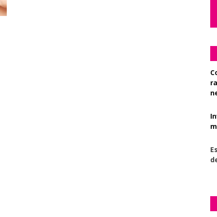
C
r
n
I
mi
Es
d