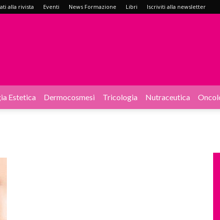
i alla rivista
Eventi
News Formazione
Libri
Iscriviti alla newsletter
ia Estetica
Dermocosmesi
Tricologia
Nutraceutica
Oncol