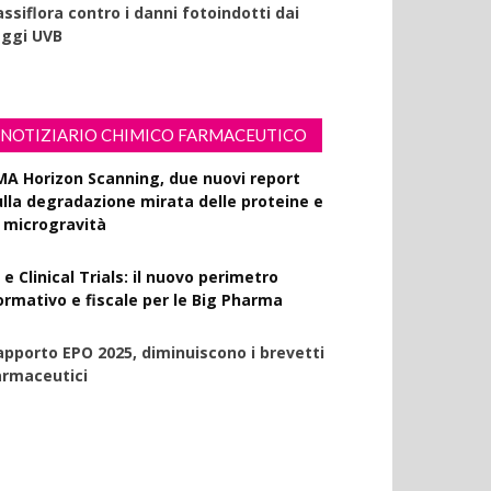
ssiflora contro i danni fotoindotti dai
aggi UVB
NOTIZIARIO CHIMICO FARMACEUTICO
MA Horizon Scanning, due nuovi report
ulla degradazione mirata delle proteine e
a microgravità
 e Clinical Trials: il nuovo perimetro
ormativo e fiscale per le Big Pharma
apporto EPO 2025, diminuiscono i brevetti
armaceutici