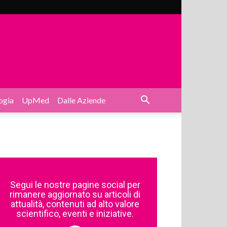
ogia
UpMed
Dalle Aziende
Segui le nostre pagine social per
rimanere aggiornato su articoli di
attualità, contenuti ad alto valore
scientifico, eventi e iniziative.