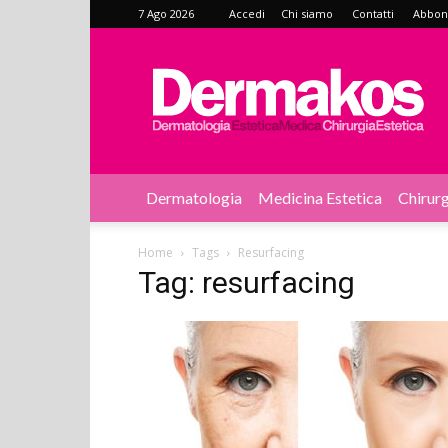
7 Ago 2026
Accedi
Chi siamo
Contatti
Abbonat
Dermakos
Dermatologia
Medicina Estetica
Chirurg
Home
Tags
Resurfacing
Tag: resurfacing