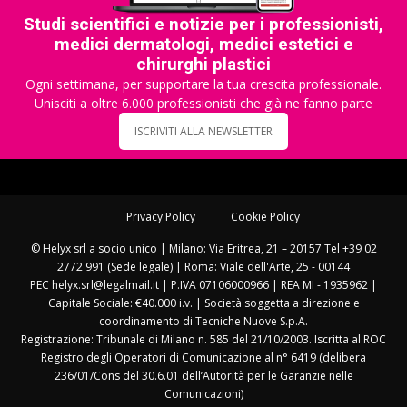
Studi scientifici e notizie per i professionisti,
medici dermatologi, medici estetici e
chirurghi plastici
Ogni settimana, per supportare la tua crescita professionale.
Unisciti a oltre 6.000 professionisti che già ne fanno parte
ISCRIVITI ALLA NEWSLETTER
Privacy Policy
Cookie Policy
© Helyx srl a socio unico | Milano: Via Eritrea, 21 – 20157 Tel +39 02
2772 991 (Sede legale) | Roma: Viale dell'Arte, 25 - 00144
PEC helyx.srl@legalmail.it | P.IVA 07106000966 | REA MI - 1935962 |
Capitale Sociale: €40.000 i.v. | Società soggetta a direzione e
coordinamento di Tecniche Nuove S.p.A.
Registrazione: Tribunale di Milano n. 585 del 21/10/2003. Iscritta al ROC
Registro degli Operatori di Comunicazione al n° 6419 (delibera
236/01/Cons del 30.6.01 dell’Autorità per le Garanzie nelle
Comunicazioni)