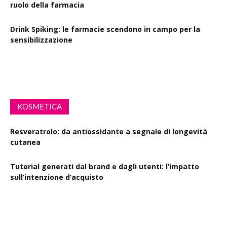
ruolo della farmacia
Drink Spiking: le farmacie scendono in campo per la
sensibilizzazione
Defibrillatori in ogni farmacia: la proposta di legge
KOSMETICA
Resveratrolo: da antiossidante a segnale di longevità
cutanea
Tutorial generati dal brand e dagli utenti: l’impatto
sull’intenzione d’acquisto
Polisaccaride dalla fermentazione di passiflora contro i
danni fotoindotti dai raggi UVB