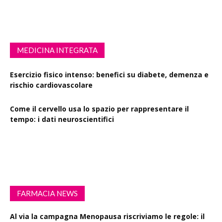
MEDICINA INTEGRATA
Esercizio fisico intenso: benefici su diabete, demenza e
rischio cardiovascolare
Come il cervello usa lo spazio per rappresentare il
tempo: i dati neuroscientifici
Succinato e digiuno intermittente: vantaggi su obesità
e disturbi cerebrali
FARMACIA NEWS
Al via la campagna Menopausa riscriviamo le regole: il