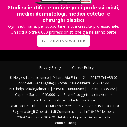
Studi scientifici e notizie per i professionisti,
medici dermatologi, medici estetici e
chirurghi plastici
Ogni settimana, per supportare la tua crescita professionale.
Unisciti a oltre 6.000 professionisti che già ne fanno parte
ISCRIVITI ALLA NEWSLETTER
Privacy Policy
Cookie Policy
© Helyx srl a socio unico | Milano: Via Eritrea, 21 – 20157 Tel +39 02
2772 991 (Sede legale) | Roma: Viale dell'Arte, 25 - 00144
PEC helyx.srl@legalmail.it | P.IVA 07106000966 | REA MI - 1935962 |
Capitale Sociale: €40.000 i.v. | Società soggetta a direzione e
coordinamento di Tecniche Nuove S.p.A.
Registrazione: Tribunale di Milano n. 585 del 21/10/2003. Iscritta al ROC
Registro degli Operatori di Comunicazione al n° 6419 (delibera
236/01/Cons del 30.6.01 dell’Autorità per le Garanzie nelle
Comunicazioni)