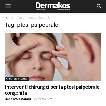
Home
Tags
Ptosi palpebrale
Tag: ptosi palpebrale
Chirurgia estetica
Interventi chirurgici per la ptosi palpebrale
congenita
Elena D'Alessandri
-
27 Marzo 2024