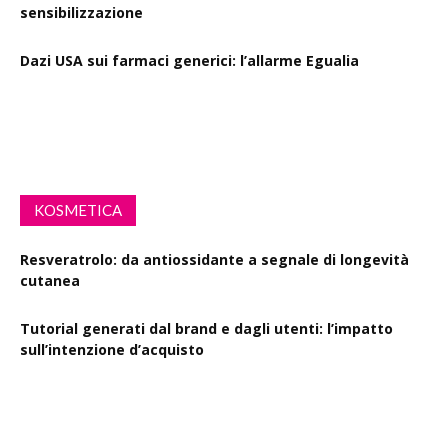
sensibilizzazione
Dazi USA sui farmaci generici: l’allarme Egualia
Al via la campagna Menopausa riscriviamo le regole: il
ruolo della farmacia
KOSMETICA
Resveratrolo: da antiossidante a segnale di longevità
cutanea
Tutorial generati dal brand e dagli utenti: l’impatto
sull’intenzione d’acquisto
Polisaccaride dalla fermentazione di passiflora contro i
danni fotoindotti dai raggi UVB