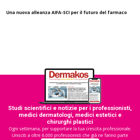
Una nuova alleanza AIFA-SCI per il futuro del farmaco
EMA Horizon Scanning, due nuovi report sulla
degradazione mirata delle proteine e la microgravità
Studi scientifici e notizie per i professionisti,
medici dermatologi, medici estetici e
chirurghi plastici
Ogni settimana, per supportare la tua crescita professionale.
Unisciti a oltre 6.000 professionisti che già ne fanno parte