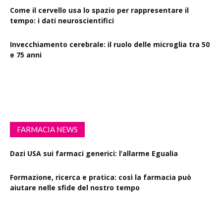
Come il cervello usa lo spazio per rappresentare il
tempo: i dati neuroscientifici
Invecchiamento cerebrale: il ruolo delle microglia tra 50
e 75 anni
Esercizio fisico intenso: benefici su diabete, demenza e
rischio cardiovascolare
FARMACIA NEWS
Dazi USA sui farmaci generici: l’allarme Egualia
Formazione, ricerca e pratica: così la farmacia può
aiutare nelle sfide del nostro tempo
Drink Spiking: le farmacie scendono in campo per la
sensibilizzazione