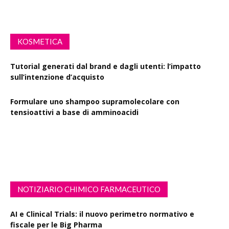
KOSMETICA
Tutorial generati dal brand e dagli utenti: l’impatto
sull’intenzione d’acquisto
Formulare uno shampoo supramolecolare con
tensioattivi a base di amminoacidi
Resveratrolo: da antiossidante a segnale di longevità
cutanea
NOTIZIARIO CHIMICO FARMACEUTICO
AI e Clinical Trials: il nuovo perimetro normativo e
fiscale per le Big Pharma