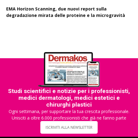
EMA Horizon Scanning, due nuovi report sulla
degradazione mirata delle proteine e la microgravità
Studi scientifici e notizie per i professionisti,
medici dermatologi, medici estetici e
chirurghi plastici
Ogni settimana, per supportare la tua crescita professionale.
Unisciti a oltre 6.000 professionisti che già ne fanno parte
ISCRIVITI ALLA NEWSLETTER