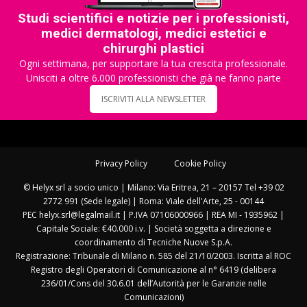
Studi scientifici e notizie per i professionisti,
medici dermatologi, medici estetici e
chirurghi plastici
Ogni settimana, per supportare la tua crescita professionale.
Unisciti a oltre 6.000 professionisti che già ne fanno parte
ISCRIVITI ALLA NEWSLETTER
Privacy Policy
Cookie Policy
© Helyx srl a socio unico | Milano: Via Eritrea, 21 – 20157 Tel +39 02
2772 991 (Sede legale) | Roma: Viale dell'Arte, 25 - 00144
PEC helyx.srl@legalmail.it | P.IVA 07106000966 | REA MI - 1935962 |
Capitale Sociale: €40.000 i.v. | Società soggetta a direzione e
coordinamento di Tecniche Nuove S.p.A.
Registrazione: Tribunale di Milano n. 585 del 21/10/2003. Iscritta al ROC
Registro degli Operatori di Comunicazione al n° 6419 (delibera
236/01/Cons del 30.6.01 dell’Autorità per le Garanzie nelle
Comunicazioni)