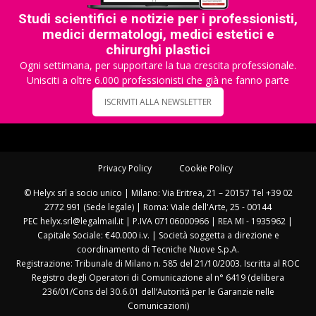
Studi scientifici e notizie per i professionisti,
medici dermatologi, medici estetici e
chirurghi plastici
Ogni settimana, per supportare la tua crescita professionale.
Unisciti a oltre 6.000 professionisti che già ne fanno parte
ISCRIVITI ALLA NEWSLETTER
Privacy Policy
Cookie Policy
© Helyx srl a socio unico | Milano: Via Eritrea, 21 – 20157 Tel +39 02
2772 991 (Sede legale) | Roma: Viale dell'Arte, 25 - 00144
PEC helyx.srl@legalmail.it | P.IVA 07106000966 | REA MI - 1935962 |
Capitale Sociale: €40.000 i.v. | Società soggetta a direzione e
coordinamento di Tecniche Nuove S.p.A.
Registrazione: Tribunale di Milano n. 585 del 21/10/2003. Iscritta al ROC
Registro degli Operatori di Comunicazione al n° 6419 (delibera
236/01/Cons del 30.6.01 dell’Autorità per le Garanzie nelle
Comunicazioni)