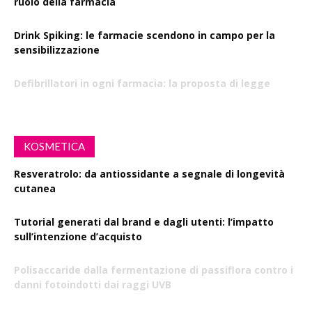
ruolo della farmacia
Drink Spiking: le farmacie scendono in campo per la
sensibilizzazione
Defibrillatori in ogni farmacia: la proposta di legge
KOSMETICA
Resveratrolo: da antiossidante a segnale di longevità
cutanea
Tutorial generati dal brand e dagli utenti: l’impatto
sull’intenzione d’acquisto
Polisaccaride dalla fermentazione di passiflora contro i
danni fotoindotti dai raggi UVB