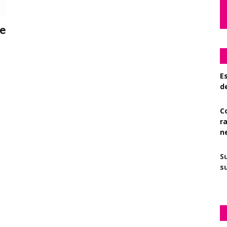
te
Es
d
C
r
n
S
su