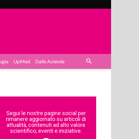
ogia
UpMed
Dalle Aziende
Segui le nostre pagine social per
rimanere aggiornato su articoli di
attualità, contenuti ad alto valore
scientifico, eventi e iniziative.