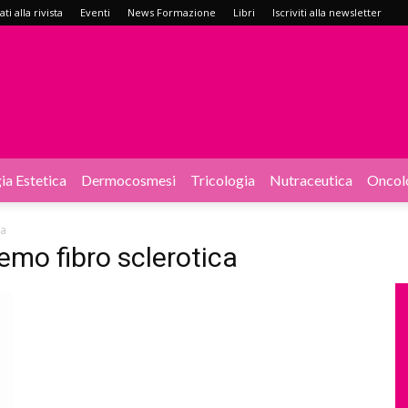
i alla rivista
Eventi
News Formazione
Libri
Iscriviti alla newsletter
ia Estetica
Dermocosmesi
Tricologia
Nutraceutica
Oncol
ca
emo fibro sclerotica