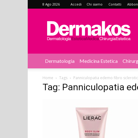
8 Ago 2026
Accedi
Chi siamo
Contatti
Abbonat
Dermakos
Dermatologia
Medicina Estetica
Chirurg
Home
Tags
Panniculopatia edemo fibro scleroti
Tag: Panniculopatia ed