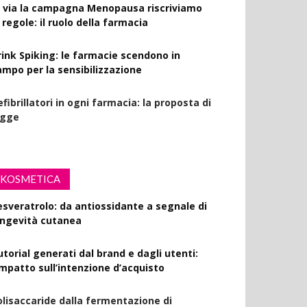
l via la campagna Menopausa riscriviamo
 regole: il ruolo della farmacia
rink Spiking: le farmacie scendono in
ampo per la sensibilizzazione
fibrillatori in ogni farmacia: la proposta di
egge
KOSMETICA
esveratrolo: da antiossidante a segnale di
ongevità cutanea
utorial generati dal brand e dagli utenti:
’impatto sull’intenzione d’acquisto
olisaccaride dalla fermentazione di