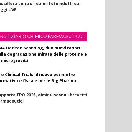
ssiflora contro i danni fotoindotti dai
aggi UVB
NOTIZIARIO CHIMICO FARMACEUTICO
MA Horizon Scanning, due nuovi report
ulla degradazione mirata delle proteine e
a microgravità
 e Clinical Trials: il nuovo perimetro
ormativo e fiscale per le Big Pharma
apporto EPO 2025, diminuiscono i brevetti
armaceutici