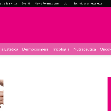
i alla rivista
Eventi
News Formazione
Libri
Iscriviti alla newsletter
ia Estetica
Dermocosmesi
Tricologia
Nutraceutica
Oncol