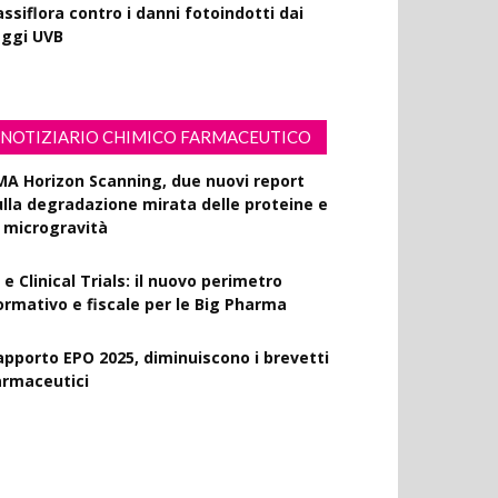
ssiflora contro i danni fotoindotti dai
aggi UVB
NOTIZIARIO CHIMICO FARMACEUTICO
MA Horizon Scanning, due nuovi report
ulla degradazione mirata delle proteine e
a microgravità
 e Clinical Trials: il nuovo perimetro
ormativo e fiscale per le Big Pharma
apporto EPO 2025, diminuiscono i brevetti
armaceutici