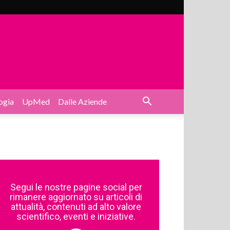
ogia
UpMed
Dalle Aziende
Segui le nostre pagine social per
rimanere aggiornato su articoli di
attualità, contenuti ad alto valore
scientifico, eventi e iniziative.