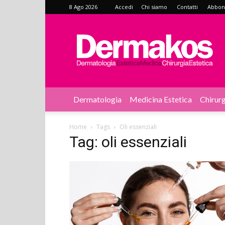
8 Ago 2026
Accedi
Chi siamo
Contatti
Abbonat
Dermakos
Dermatologia
Medicina Estetica
Chirurg
Home
Tags
Oli essenziali
Tag: oli essenziali