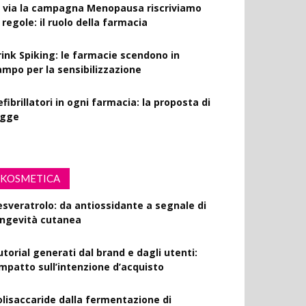
l via la campagna Menopausa riscriviamo
 regole: il ruolo della farmacia
rink Spiking: le farmacie scendono in
ampo per la sensibilizzazione
fibrillatori in ogni farmacia: la proposta di
egge
KOSMETICA
esveratrolo: da antiossidante a segnale di
ongevità cutanea
utorial generati dal brand e dagli utenti:
’impatto sull’intenzione d’acquisto
olisaccaride dalla fermentazione di