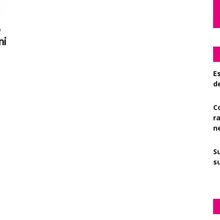
o
ni
Es
d
C
r
n
S
su