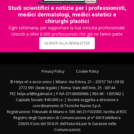
Studi scientifici e notizie per i professionisti,
medici dermatologi, medici estetici e
chirurghi plastici
Ogni settimana, per supportare la tua crescita professionale.
Unisciti a oltre 6.000 professionisti che già ne fanno parte
ISCRIVITI ALLA NEWSLETTER
Privacy Policy
Cookie Policy
© Helyx srl a socio unico | Milano: Via Eritrea, 21 – 20157 Tel +39 02
2772 991 (Sede legale) | Roma: Viale dell'Arte, 25 - 00144
PEC helyx.srl@legalmail.it | P.IVA 07106000966 | REA MI - 1935962 |
Capitale Sociale: €40.000 i.v. | Società soggetta a direzione e
coordinamento di Tecniche Nuove S.p.A.
Registrazione: Tribunale di Milano n. 585 del 21/10/2003. Iscritta al ROC
Registro degli Operatori di Comunicazione al n° 6419 (delibera
236/01/Cons del 30.6.01 dell’Autorità per le Garanzie nelle
Comunicazioni)