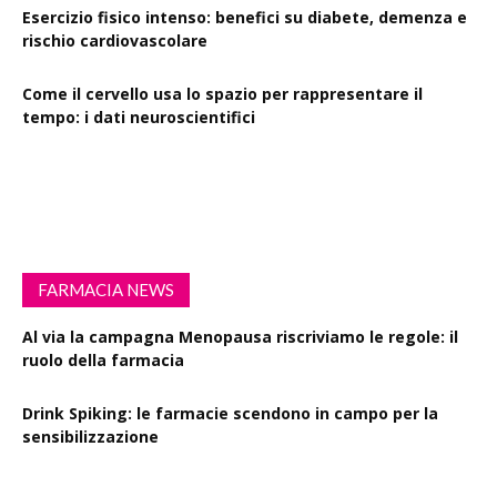
Esercizio fisico intenso: benefici su diabete, demenza e
rischio cardiovascolare
Come il cervello usa lo spazio per rappresentare il
tempo: i dati neuroscientifici
Succinato e digiuno intermittente: vantaggi su obesità
e disturbi cerebrali
FARMACIA NEWS
Al via la campagna Menopausa riscriviamo le regole: il
ruolo della farmacia
Drink Spiking: le farmacie scendono in campo per la
sensibilizzazione
Defibrillatori in ogni farmacia: la proposta di legge