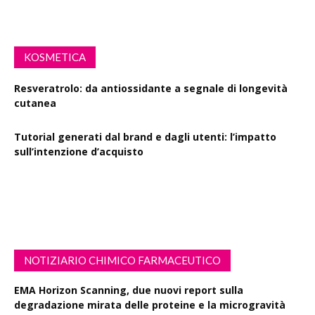
KOSMETICA
Resveratrolo: da antiossidante a segnale di longevità
cutanea
Tutorial generati dal brand e dagli utenti: l’impatto
sull’intenzione d’acquisto
Polisaccaride dalla fermentazione di passiflora contro i
danni fotoindotti dai raggi UVB
NOTIZIARIO CHIMICO FARMACEUTICO
EMA Horizon Scanning, due nuovi report sulla
degradazione mirata delle proteine e la microgravità