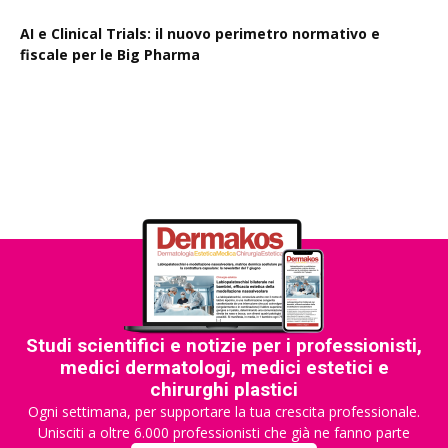
AI e Clinical Trials: il nuovo perimetro normativo e
fiscale per le Big Pharma
Rapporto EPO 2025, diminuiscono i brevetti farmaceutici
Studi scientifici e notizie per i professionisti,
medici dermatologi, medici estetici e
chirurghi plastici
Ogni settimana, per supportare la tua crescita professionale.
Unisciti a oltre 6.000 professionisti che già ne fanno parte