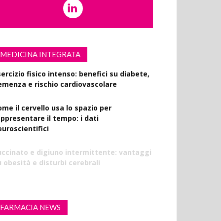
MEDICINA INTEGRATA
ercizio fisico intenso: benefici su diabete,
emenza e rischio cardiovascolare
ome il cervello usa lo spazio per
appresentare il tempo: i dati
euroscientifici
uccinato e digiuno intermittente: vantaggi
 obesità e disturbi cerebrali
FARMACIA NEWS