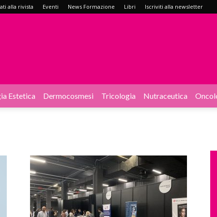
i alla rivista
Eventi
News Formazione
Libri
Iscriviti alla newsletter
ia Estetica
Dermocosmesi
Tricologia
Nutraceutica
Oncol