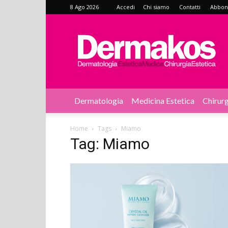
8 Ago 2026
Accedi
Chi siamo
Contatti
Abbonat
Dermakos
Dermatologia
Medicina Estetica
Chirurg
Home
Tags
Miamo
Tag: Miamo