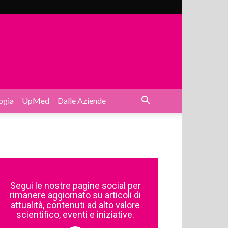
ogia
UpMed
Dalle Aziende
Segui le nostre pagine social per
rimanere aggiornato su articoli di
attualità, contenuti ad alto valore
scientifico, eventi e iniziative.