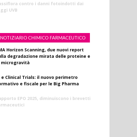
ssiflora contro i danni fotoindotti dai
aggi UVB
NOTIZIARIO CHIMICO FARMACEUTICO
MA Horizon Scanning, due nuovi report
ulla degradazione mirata delle proteine e
a microgravità
 e Clinical Trials: il nuovo perimetro
ormativo e fiscale per le Big Pharma
apporto EPO 2025, diminuiscono i brevetti
armaceutici