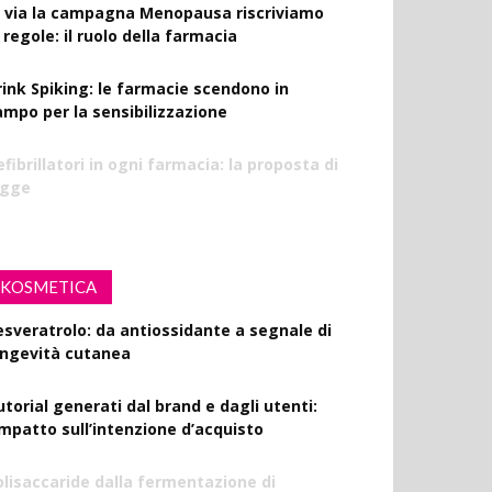
l via la campagna Menopausa riscriviamo
 regole: il ruolo della farmacia
rink Spiking: le farmacie scendono in
ampo per la sensibilizzazione
fibrillatori in ogni farmacia: la proposta di
egge
KOSMETICA
esveratrolo: da antiossidante a segnale di
ongevità cutanea
utorial generati dal brand e dagli utenti:
’impatto sull’intenzione d’acquisto
olisaccaride dalla fermentazione di