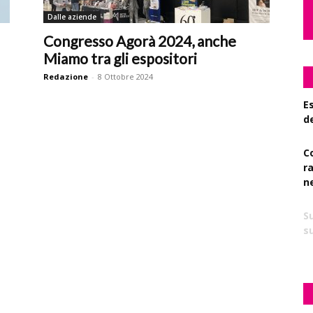
Dalle aziende
Congresso Agorà 2024, anche
Miamo tra gli espositori
Redazione
-
8 Ottobre 2024
Es
d
C
r
n
S
su