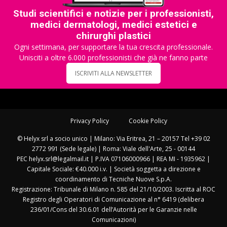
Studi scientifici e notizie per i professionisti,
medici dermatologi, medici estetici e
chirurghi plastici
Ogni settimana, per supportare la tua crescita professionale.
Unisciti a oltre 6.000 professionisti che già ne fanno parte
ISCRIVITI ALLA NEWSLETTER
Privacy Policy
Cookie Policy
© Helyx srl a socio unico | Milano: Via Eritrea, 21 – 20157 Tel +39 02
2772 991 (Sede legale) | Roma: Viale dell'Arte, 25 - 00144
PEC helyx.srl@legalmail.it | P.IVA 07106000966 | REA MI - 1935962 |
Capitale Sociale: €40.000 i.v. | Società soggetta a direzione e
coordinamento di Tecniche Nuove S.p.A.
Registrazione: Tribunale di Milano n. 585 del 21/10/2003. Iscritta al ROC
Registro degli Operatori di Comunicazione al n° 6419 (delibera
236/01/Cons del 30.6.01 dell’Autorità per le Garanzie nelle
Comunicazioni)