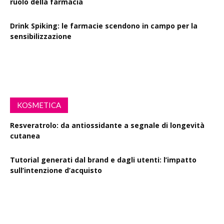
ruolo della farmacia
Drink Spiking: le farmacie scendono in campo per la
sensibilizzazione
Defibrillatori in ogni farmacia: la proposta di legge
KOSMETICA
Resveratrolo: da antiossidante a segnale di longevità
cutanea
Tutorial generati dal brand e dagli utenti: l’impatto
sull’intenzione d’acquisto
Polisaccaride dalla fermentazione di passiflora contro i
danni fotoindotti dai raggi UVB