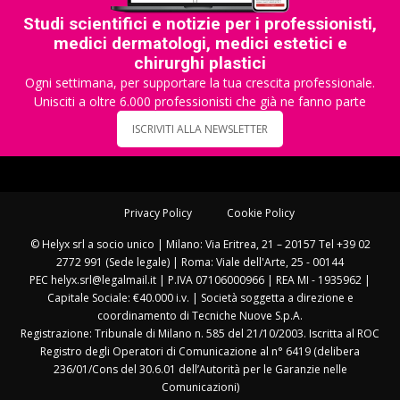
Studi scientifici e notizie per i professionisti,
medici dermatologi, medici estetici e
chirurghi plastici
Ogni settimana, per supportare la tua crescita professionale.
Unisciti a oltre 6.000 professionisti che già ne fanno parte
ISCRIVITI ALLA NEWSLETTER
Privacy Policy
Cookie Policy
© Helyx srl a socio unico | Milano: Via Eritrea, 21 – 20157 Tel +39 02
2772 991 (Sede legale) | Roma: Viale dell'Arte, 25 - 00144
PEC helyx.srl@legalmail.it | P.IVA 07106000966 | REA MI - 1935962 |
Capitale Sociale: €40.000 i.v. | Società soggetta a direzione e
coordinamento di Tecniche Nuove S.p.A.
Registrazione: Tribunale di Milano n. 585 del 21/10/2003. Iscritta al ROC
Registro degli Operatori di Comunicazione al n° 6419 (delibera
236/01/Cons del 30.6.01 dell’Autorità per le Garanzie nelle
Comunicazioni)