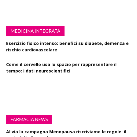
MEDICINA INTEGRATA
Esercizio fisico intenso: benefici su diabete, demenza e
rischio cardiovascolare
Come il cervello usa lo spazio per rappresentare il
tempo: i dati neuroscientifici
Succinato e digiuno intermittente: vantaggi su obesità
e disturbi cerebrali
FARMACIA NEWS
Al via la campagna Menopausa riscriviamo le regole: il