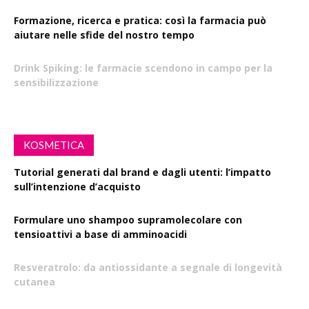
Formazione, ricerca e pratica: così la farmacia può
aiutare nelle sfide del nostro tempo
Drink Spiking: le farmacie scendono in campo per la
sensibilizzazione
KOSMETICA
Tutorial generati dal brand e dagli utenti: l’impatto
sull’intenzione d’acquisto
Formulare uno shampoo supramolecolare con
tensioattivi a base di amminoacidi
Resveratrolo: da antiossidante a segnale di longevità
cutanea