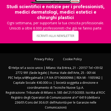
Studi scientifici e notizie per i professionisti,
medici dermatologi, medici estetici e
chirurghi plastici
Ogni settimana, per supportare la tua crescita professionale.
Unisciti a oltre 6.000 professionisti che già ne fanno parte
ISCRIVITI ALLA NEWSLETTER
Privacy Policy
Cookie Policy
© Helyx srl a socio unico | Milano: Via Eritrea, 21 – 20157 Tel +39 02
2772 991 (Sede legale) | Roma: Viale dell'Arte, 25 - 00144
PEC helyx.srl@legalmail.it | P.IVA 07106000966 | REA MI - 1935962 |
Capitale Sociale: €40.000 i.v. | Società soggetta a direzione e
coordinamento di Tecniche Nuove S.p.A.
Registrazione: Tribunale di Milano n. 585 del 21/10/2003. Iscritta al ROC
Registro degli Operatori di Comunicazione al n° 6419 (delibera
236/01/Cons del 30.6.01 dell’Autorità per le Garanzie nelle
Comunicazioni)