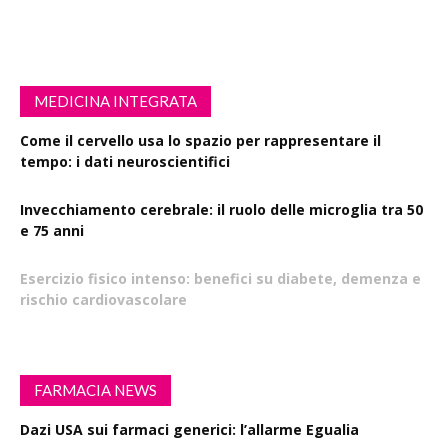
MEDICINA INTEGRATA
Come il cervello usa lo spazio per rappresentare il
tempo: i dati neuroscientifici
Invecchiamento cerebrale: il ruolo delle microglia tra 50
e 75 anni
Esercizio fisico intenso: benefici su diabete, demenza e
rischio cardiovascolare
FARMACIA NEWS
Dazi USA sui farmaci generici: l’allarme Egualia