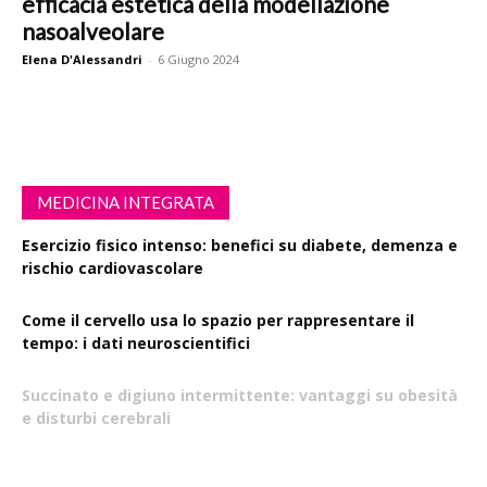
efficacia estetica della modellazione
nasoalveolare
Elena D'Alessandri
-
6 Giugno 2024
MEDICINA INTEGRATA
Esercizio fisico intenso: benefici su diabete, demenza e
rischio cardiovascolare
Come il cervello usa lo spazio per rappresentare il
tempo: i dati neuroscientifici
Succinato e digiuno intermittente: vantaggi su obesità
e disturbi cerebrali