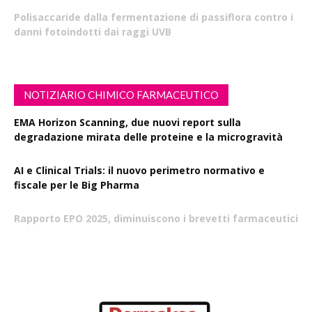
Polisaccaride dalla fermentazione di passiflora contro i
danni fotoindotti dai raggi UVB
NOTIZIARIO CHIMICO FARMACEUTICO
EMA Horizon Scanning, due nuovi report sulla
degradazione mirata delle proteine e la microgravità
AI e Clinical Trials: il nuovo perimetro normativo e
fiscale per le Big Pharma
Rapporto EPO 2025, diminuiscono i brevetti farmaceutici