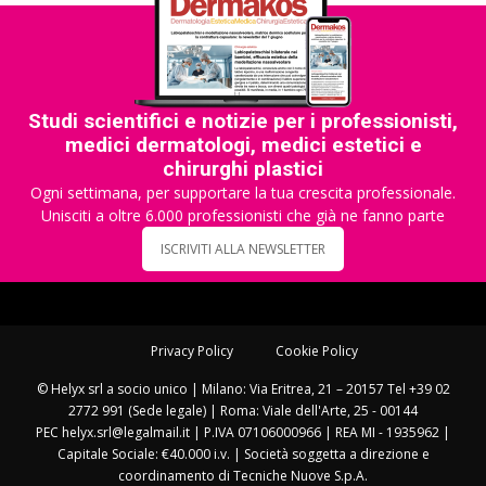
Studi scientifici e notizie per i professionisti,
medici dermatologi, medici estetici e
chirurghi plastici
Ogni settimana, per supportare la tua crescita professionale.
Unisciti a oltre 6.000 professionisti che già ne fanno parte
ISCRIVITI ALLA NEWSLETTER
Privacy Policy
Cookie Policy
© Helyx srl a socio unico | Milano: Via Eritrea, 21 – 20157 Tel +39 02
2772 991 (Sede legale) | Roma: Viale dell'Arte, 25 - 00144
PEC helyx.srl@legalmail.it | P.IVA 07106000966 | REA MI - 1935962 |
Capitale Sociale: €40.000 i.v. | Società soggetta a direzione e
coordinamento di Tecniche Nuove S.p.A.