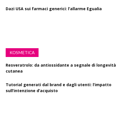
Dazi USA sui farmaci generici: l’allarme Egualia
Al via la campagna Menopausa riscriviamo le regole: il
ruolo della farmacia
KOSMETICA
Resveratrolo: da antiossidante a segnale di longevità
cutanea
Tutorial generati dal brand e dagli utenti: l’impatto
sull’intenzione d’acquisto
Polisaccaride dalla fermentazione di passiflora contro i
danni fotoindotti dai raggi UVB