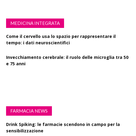
MEDICINA INTEGRATA
Come il cervello usa lo spazio per rappresentare il
tempo: i dati neuroscientifici
Invecchiamento cerebrale: il ruolo delle microglia tra 50
e 75 anni
Esercizio fisico intenso: benefici su diabete, demenza e
rischio cardiovascolare
FARMACIA NEWS
Drink Spiking: le farmacie scendono in campo per la
sensibilizzazione