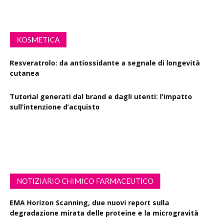
KOSMETICA
Resveratrolo: da antiossidante a segnale di longevità
cutanea
Tutorial generati dal brand e dagli utenti: l’impatto
sull’intenzione d’acquisto
Polisaccaride dalla fermentazione di passiflora contro i
danni fotoindotti dai raggi UVB
NOTIZIARIO CHIMICO FARMACEUTICO
EMA Horizon Scanning, due nuovi report sulla
degradazione mirata delle proteine e la microgravità