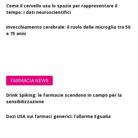
Come il cervello usa lo spazio per rappresentare il
tempo: i dati neuroscientifici
Invecchiamento cerebrale: il ruolo delle microglia tra 50
e 75 anni
Esercizio fisico intenso: benefici su diabete, demenza e
rischio cardiovascolare
FARMACIA NEWS
Drink Spiking: le farmacie scendono in campo per la
sensibilizzazione
Dazi USA sui farmaci generici: l’allarme Egualia
Al via la campagna Menopausa riscriviamo le regole: il
ruolo della farmacia