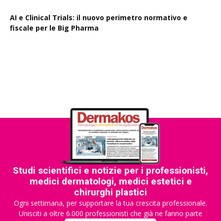
AI e Clinical Trials: il nuovo perimetro normativo e
fiscale per le Big Pharma
Rapporto EPO 2025, diminuiscono i brevetti farmaceutici
Studi scientifici e notizie per i professionisti,
medici dermatologi, medici estetici e
chirurghi plastici
Ogni settimana, per supportare la tua crescita professionale.
Unisciti a oltre 6.000 professionisti che già ne fanno parte