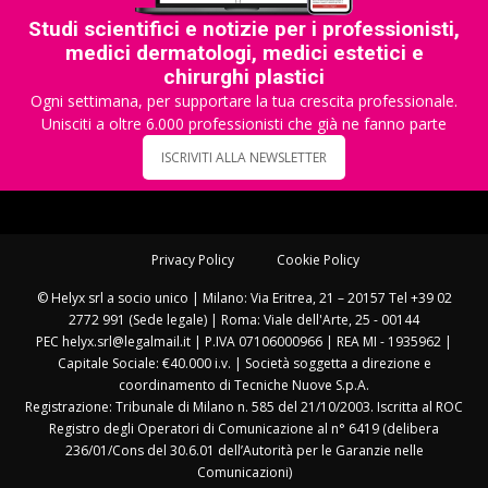
Studi scientifici e notizie per i professionisti,
medici dermatologi, medici estetici e
chirurghi plastici
Ogni settimana, per supportare la tua crescita professionale.
Unisciti a oltre 6.000 professionisti che già ne fanno parte
ISCRIVITI ALLA NEWSLETTER
Privacy Policy
Cookie Policy
© Helyx srl a socio unico | Milano: Via Eritrea, 21 – 20157 Tel +39 02
2772 991 (Sede legale) | Roma: Viale dell'Arte, 25 - 00144
PEC helyx.srl@legalmail.it | P.IVA 07106000966 | REA MI - 1935962 |
Capitale Sociale: €40.000 i.v. | Società soggetta a direzione e
coordinamento di Tecniche Nuove S.p.A.
Registrazione: Tribunale di Milano n. 585 del 21/10/2003. Iscritta al ROC
Registro degli Operatori di Comunicazione al n° 6419 (delibera
236/01/Cons del 30.6.01 dell’Autorità per le Garanzie nelle
Comunicazioni)