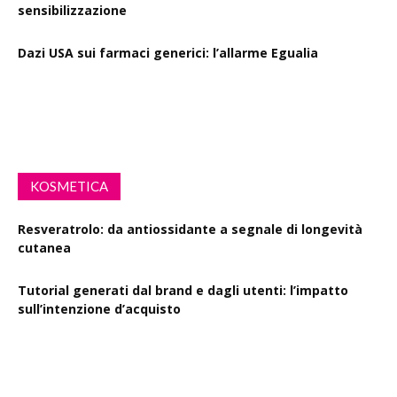
sensibilizzazione
Dazi USA sui farmaci generici: l’allarme Egualia
Al via la campagna Menopausa riscriviamo le regole: il
ruolo della farmacia
KOSMETICA
Resveratrolo: da antiossidante a segnale di longevità
cutanea
Tutorial generati dal brand e dagli utenti: l’impatto
sull’intenzione d’acquisto
Polisaccaride dalla fermentazione di passiflora contro i
danni fotoindotti dai raggi UVB