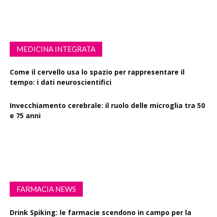
MEDICINA INTEGRATA
Come il cervello usa lo spazio per rappresentare il
tempo: i dati neuroscientifici
Invecchiamento cerebrale: il ruolo delle microglia tra 50
e 75 anni
Esercizio fisico intenso: benefici su diabete, demenza e
rischio cardiovascolare
FARMACIA NEWS
Drink Spiking: le farmacie scendono in campo per la