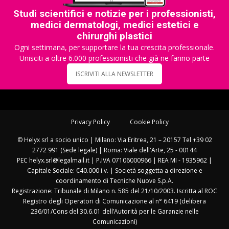
Studi scientifici e notizie per i professionisti,
medici dermatologi, medici estetici e
chirurghi plastici
Ogni settimana, per supportare la tua crescita professionale.
Unisciti a oltre 6.000 professionisti che già ne fanno parte
ISCRIVITI ALLA NEWSLETTER
Privacy Policy
Cookie Policy
© Helyx srl a socio unico | Milano: Via Eritrea, 21 – 20157 Tel +39 02
2772 991 (Sede legale) | Roma: Viale dell'Arte, 25 - 00144
PEC helyx.srl@legalmail.it | P.IVA 07106000966 | REA MI - 1935962 |
Capitale Sociale: €40.000 i.v. | Società soggetta a direzione e
coordinamento di Tecniche Nuove S.p.A.
Registrazione: Tribunale di Milano n. 585 del 21/10/2003. Iscritta al ROC
Registro degli Operatori di Comunicazione al n° 6419 (delibera
236/01/Cons del 30.6.01 dell’Autorità per le Garanzie nelle
Comunicazioni)