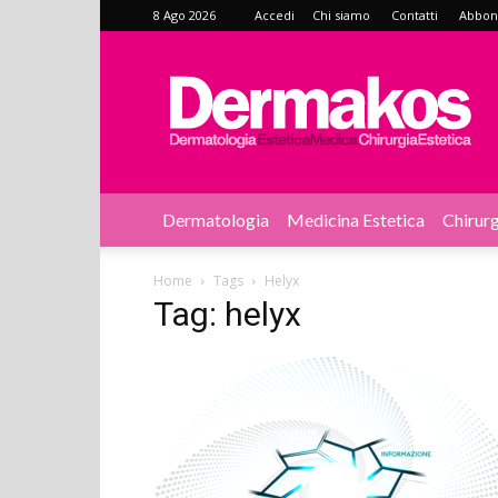
8 Ago 2026
Accedi
Chi siamo
Contatti
Abbonat
Dermakos
Dermatologia
Medicina Estetica
Chirurg
Home
Tags
Helyx
Tag: helyx