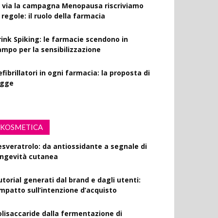
l via la campagna Menopausa riscriviamo
 regole: il ruolo della farmacia
rink Spiking: le farmacie scendono in
ampo per la sensibilizzazione
fibrillatori in ogni farmacia: la proposta di
egge
KOSMETICA
esveratrolo: da antiossidante a segnale di
ongevità cutanea
utorial generati dal brand e dagli utenti:
’impatto sull’intenzione d’acquisto
olisaccaride dalla fermentazione di