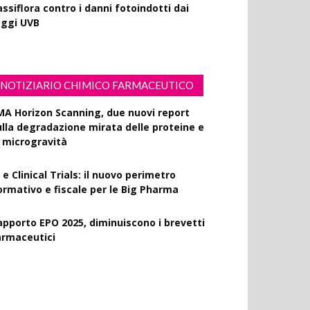
ssiflora contro i danni fotoindotti dai
aggi UVB
NOTIZIARIO CHIMICO FARMACEUTICO
MA Horizon Scanning, due nuovi report
ulla degradazione mirata delle proteine e
a microgravità
 e Clinical Trials: il nuovo perimetro
ormativo e fiscale per le Big Pharma
apporto EPO 2025, diminuiscono i brevetti
armaceutici