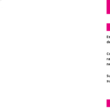
Es
d
C
r
n
S
su