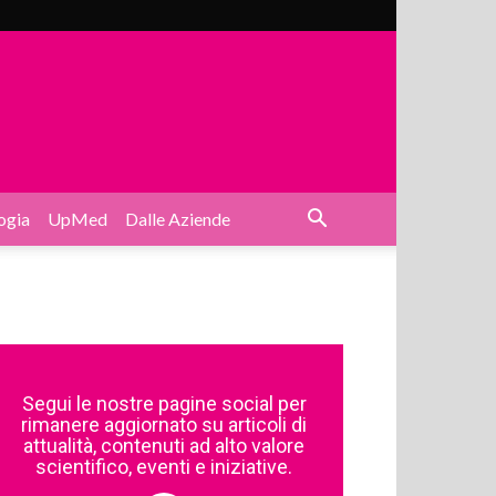
ogia
UpMed
Dalle Aziende
Segui le nostre pagine social per
rimanere aggiornato su articoli di
attualità, contenuti ad alto valore
scientifico, eventi e iniziative.