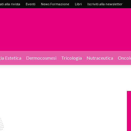
i alla rivista
Eventi
News Formazione
Libri
Iscriviti alla newsletter
ia Estetica
Dermocosmesi
Tricologia
Nutraceutica
Oncol