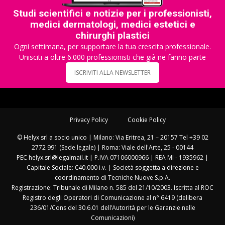
Studi scientifici e notizie per i professionisti,
medici dermatologi, medici estetici e
chirurghi plastici
Ogni settimana, per supportare la tua crescita professionale.
Unisciti a oltre 6.000 professionisti che già ne fanno parte
ISCRIVITI ALLA NEWSLETTER
Privacy Policy
Cookie Policy
© Helyx srl a socio unico | Milano: Via Eritrea, 21 – 20157 Tel +39 02
2772 991 (Sede legale) | Roma: Viale dell'Arte, 25 - 00144
PEC helyx.srl@legalmail.it | P.IVA 07106000966 | REA MI - 1935962 |
Capitale Sociale: €40.000 i.v. | Società soggetta a direzione e
coordinamento di Tecniche Nuove S.p.A.
Registrazione: Tribunale di Milano n. 585 del 21/10/2003. Iscritta al ROC
Registro degli Operatori di Comunicazione al n° 6419 (delibera
236/01/Cons del 30.6.01 dell’Autorità per le Garanzie nelle
Comunicazioni)