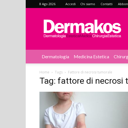
8 Ago 2026
Accedi
Chi siamo
Contatti
Abbonat
Dermakos
Dermatologia
Medicina Estetica
Chirurg
Home
Tags
Fattore di necrosi tumorale
Tag: fattore di necrosi