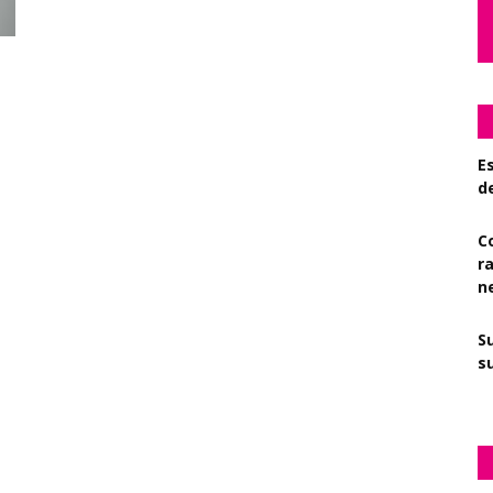
Es
d
C
r
n
S
su