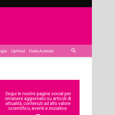
ogia
UpMed
Dalle Aziende
Segui le nostre pagine social per
rimanere aggiornato su articoli di
attualità, contenuti ad alto valore
scientifico, eventi e iniziative.