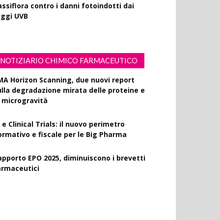
ssiflora contro i danni fotoindotti dai
aggi UVB
NOTIZIARIO CHIMICO FARMACEUTICO
MA Horizon Scanning, due nuovi report
ulla degradazione mirata delle proteine e
a microgravità
 e Clinical Trials: il nuovo perimetro
ormativo e fiscale per le Big Pharma
apporto EPO 2025, diminuiscono i brevetti
armaceutici