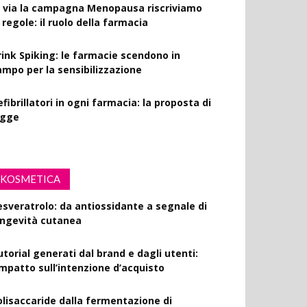
l via la campagna Menopausa riscriviamo
 regole: il ruolo della farmacia
rink Spiking: le farmacie scendono in
ampo per la sensibilizzazione
fibrillatori in ogni farmacia: la proposta di
egge
KOSMETICA
esveratrolo: da antiossidante a segnale di
ongevità cutanea
utorial generati dal brand e dagli utenti:
’impatto sull’intenzione d’acquisto
olisaccaride dalla fermentazione di