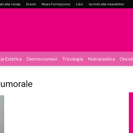
i alla rivista
Eventi
News Formazione
Libri
Iscriviti alla newsletter
ia Estetica
Dermocosmesi
Tricologia
Nutraceutica
Oncol
 tumorale