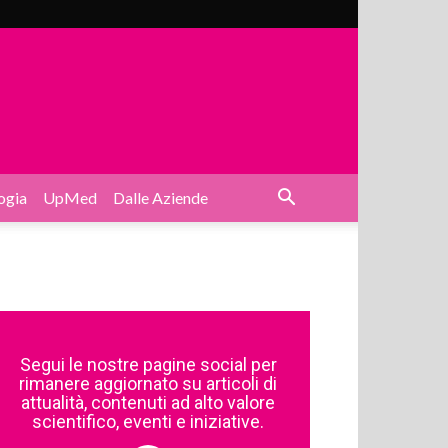
ogia
UpMed
Dalle Aziende
Segui le nostre pagine social per
rimanere aggiornato su articoli di
attualità, contenuti ad alto valore
scientifico, eventi e iniziative.