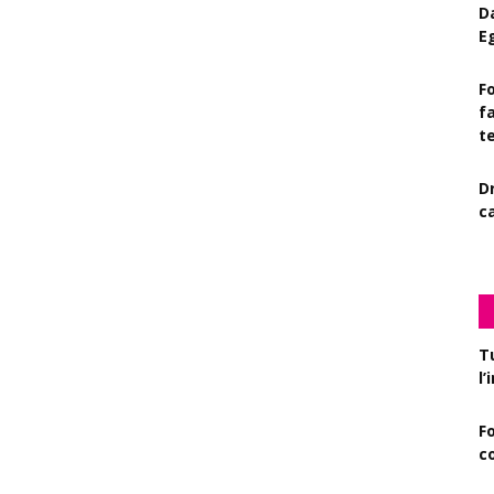
D
E
Fo
f
t
D
c
T
l
F
c