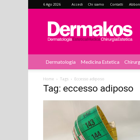
6 Ago 2026
Accedi
Chi siamo
Contatti
Abbonat
Dermakos
Dermatologia
Medicina Estetica
Chirurg
Home
Tags
Eccesso adiposo
Tag: eccesso adiposo