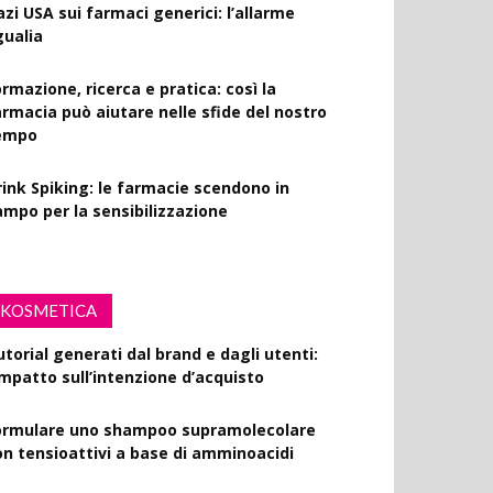
azi USA sui farmaci generici: l’allarme
gualia
rmazione, ricerca e pratica: così la
armacia può aiutare nelle sfide del nostro
empo
rink Spiking: le farmacie scendono in
ampo per la sensibilizzazione
KOSMETICA
utorial generati dal brand e dagli utenti:
’impatto sull’intenzione d’acquisto
ormulare uno shampoo supramolecolare
on tensioattivi a base di amminoacidi