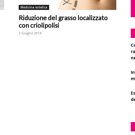
Medicina estetica
Riduzione del grasso localizzato
con criolipolisi
3 Giugno 2014
C
r
n
I
mi
Es
d