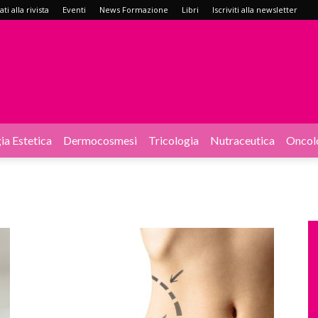
i alla rivista
Eventi
News Formazione
Libri
Iscriviti alla newsletter
ia Estetica
Dermocosmesi
Tricologia
Nutraceutica
Oncol