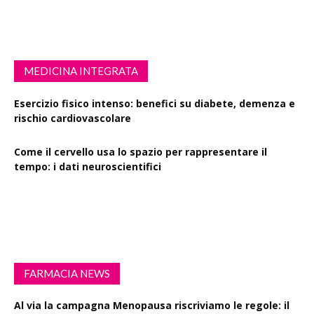
MEDICINA INTEGRATA
Esercizio fisico intenso: benefici su diabete, demenza e
rischio cardiovascolare
Come il cervello usa lo spazio per rappresentare il
tempo: i dati neuroscientifici
Succinato e digiuno intermittente: vantaggi su obesità
e disturbi cerebrali
FARMACIA NEWS
Al via la campagna Menopausa riscriviamo le regole: il