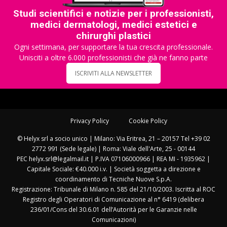
Studi scientifici e notizie per i professionisti,
medici dermatologi, medici estetici e
chirurghi plastici
Ogni settimana, per supportare la tua crescita professionale.
Unisciti a oltre 6.000 professionisti che già ne fanno parte
ISCRIVITI ALLA NEWSLETTER
Privacy Policy
Cookie Policy
© Helyx srl a socio unico | Milano: Via Eritrea, 21 – 20157 Tel +39 02
2772 991 (Sede legale) | Roma: Viale dell'Arte, 25 - 00144
PEC helyx.srl@legalmail.it | P.IVA 07106000966 | REA MI - 1935962 |
Capitale Sociale: €40.000 i.v. | Società soggetta a direzione e
coordinamento di Tecniche Nuove S.p.A.
Registrazione: Tribunale di Milano n. 585 del 21/10/2003. Iscritta al ROC
Registro degli Operatori di Comunicazione al n° 6419 (delibera
236/01/Cons del 30.6.01 dell’Autorità per le Garanzie nelle
Comunicazioni)