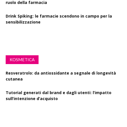
ruolo della farmacia
Drink Spiking: le farmacie scendono in campo per la
sensibilizzazione
Defibrillatori in ogni farmacia: la proposta di legge
KOSMETICA
Resveratrolo: da antiossidante a segnale di longevità
cutanea
Tutorial generati dal brand e dagli utenti: l’impatto
sull’intenzione d’acquisto
Polisaccaride dalla fermentazione di passiflora contro i
danni fotoindotti dai raggi UVB