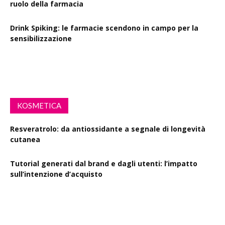
ruolo della farmacia
Drink Spiking: le farmacie scendono in campo per la
sensibilizzazione
Defibrillatori in ogni farmacia: la proposta di legge
KOSMETICA
Resveratrolo: da antiossidante a segnale di longevità
cutanea
Tutorial generati dal brand e dagli utenti: l’impatto
sull’intenzione d’acquisto
Polisaccaride dalla fermentazione di passiflora contro i
danni fotoindotti dai raggi UVB