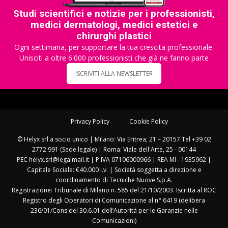
Studi scientifici e notizie per i professionisti,
medici dermatologi, medici estetici e
chirurghi plastici
Ogni settimana, per supportare la tua crescita professionale.
Unisciti a oltre 6.000 professionisti che già ne fanno parte
ISCRIVITI ALLA NEWSLETTER
Privacy Policy
Cookie Policy
© Helyx srl a socio unico | Milano: Via Eritrea, 21 – 20157 Tel +39 02
2772 991 (Sede legale) | Roma: Viale dell'Arte, 25 - 00144
PEC helyx.srl@legalmail.it | P.IVA 07106000966 | REA MI - 1935962 |
Capitale Sociale: €40.000 i.v. | Società soggetta a direzione e
coordinamento di Tecniche Nuove S.p.A.
Registrazione: Tribunale di Milano n. 585 del 21/10/2003. Iscritta al ROC
Registro degli Operatori di Comunicazione al n° 6419 (delibera
236/01/Cons del 30.6.01 dell’Autorità per le Garanzie nelle
Comunicazioni)