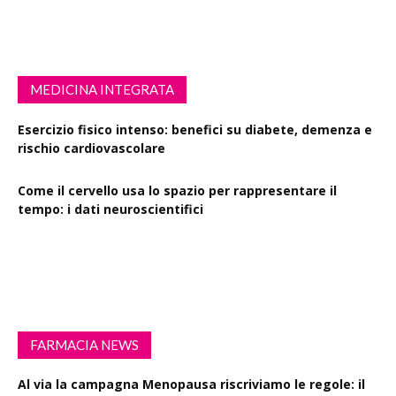
MEDICINA INTEGRATA
Esercizio fisico intenso: benefici su diabete, demenza e
rischio cardiovascolare
Come il cervello usa lo spazio per rappresentare il
tempo: i dati neuroscientifici
Succinato e digiuno intermittente: vantaggi su obesità
e disturbi cerebrali
FARMACIA NEWS
Al via la campagna Menopausa riscriviamo le regole: il