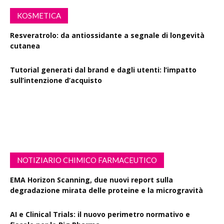
KOSMETICA
Resveratrolo: da antiossidante a segnale di longevità
cutanea
Tutorial generati dal brand e dagli utenti: l’impatto
sull’intenzione d’acquisto
Polisaccaride dalla fermentazione di passiflora contro i
danni fotoindotti dai raggi UVB
NOTIZIARIO CHIMICO FARMACEUTICO
EMA Horizon Scanning, due nuovi report sulla
degradazione mirata delle proteine e la microgravità
AI e Clinical Trials: il nuovo perimetro normativo e