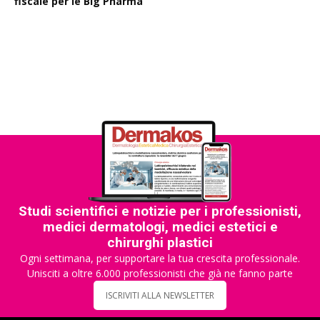
fiscale per le Big Pharma
Rapporto EPO 2025, diminuiscono i brevetti farmaceutici
Studi scientifici e notizie per i professionisti,
medici dermatologi, medici estetici e
chirurghi plastici
Ogni settimana, per supportare la tua crescita professionale.
Unisciti a oltre 6.000 professionisti che già ne fanno parte
ISCRIVITI ALLA NEWSLETTER