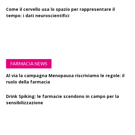
Come il cervello usa lo spazio per rappresentare il
tempo: i dati neuroscientifici
Succinato e digiuno intermittente: vantaggi su obesità
e disturbi cerebrali
FARMACIA NEWS
Al via la campagna Menopausa riscriviamo le regole: il
ruolo della farmacia
Drink Spiking: le farmacie scendono in campo per la
sensibilizzazione
Defibrillatori in ogni farmacia: la proposta di legge