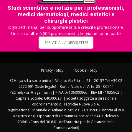
Studi scientifici e notizie per i professionisti,
medici dermatologi, medici estetici e
chirurghi plastici
Ogni settimana, per supportare la tua crescita professionale.
Unisciti a oltre 6.000 professionisti che già ne fanno parte
ISCRIVITI ALLA NEWSLETTER
Privacy Policy
Cookie Policy
© Helyx srl a socio unico | Milano: Via Eritrea, 21 – 20157 Tel +39 02
2772 991 (Sede legale) | Roma: Viale dell'Arte, 25 - 00144
PEC helyx.srl@legalmail.it | P.IVA 07106000966 | REA MI - 1935962 |
Capitale Sociale: €40.000 i.v. | Società soggetta a direzione e
coordinamento di Tecniche Nuove S.p.A.
Registrazione: Tribunale di Milano n. 585 del 21/10/2003. Iscritta al ROC
Registro degli Operatori di Comunicazione al n° 6419 (delibera
236/01/Cons del 30.6.01 dell’Autorità per le Garanzie nelle
Comunicazioni)