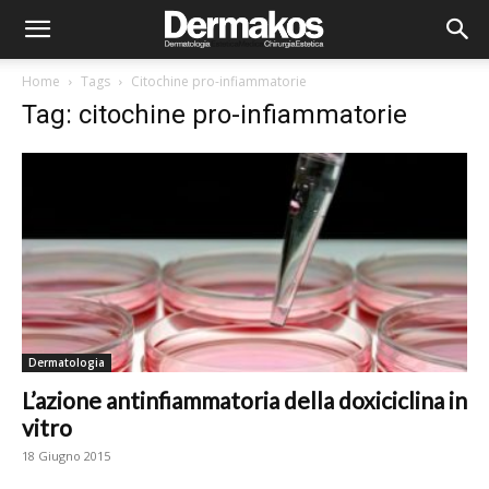
Home
Tags
Citochine pro-infiammatorie
Tag: citochine pro-infiammatorie
Dermatologia
L’azione antinfiammatoria della doxiciclina in
vitro
18 Giugno 2015