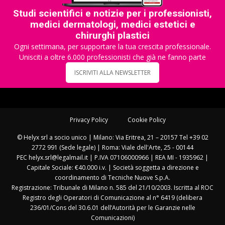
Studi scientifici e notizie per i professionisti,
medici dermatologi, medici estetici e
chirurghi plastici
Ogni settimana, per supportare la tua crescita professionale.
Unisciti a oltre 6.000 professionisti che già ne fanno parte
ISCRIVITI ALLA NEWSLETTER
Privacy Policy
Cookie Policy
© Helyx srl a socio unico | Milano: Via Eritrea, 21 – 20157 Tel +39 02
2772 991 (Sede legale) | Roma: Viale dell'Arte, 25 - 00144
PEC helyx.srl@legalmail.it | P.IVA 07106000966 | REA MI - 1935962 |
Capitale Sociale: €40.000 i.v. | Società soggetta a direzione e
coordinamento di Tecniche Nuove S.p.A.
Registrazione: Tribunale di Milano n. 585 del 21/10/2003. Iscritta al ROC
Registro degli Operatori di Comunicazione al n° 6419 (delibera
236/01/Cons del 30.6.01 dell’Autorità per le Garanzie nelle
Comunicazioni)