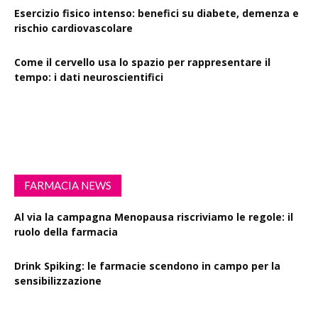
Esercizio fisico intenso: benefici su diabete, demenza e
rischio cardiovascolare
Come il cervello usa lo spazio per rappresentare il
tempo: i dati neuroscientifici
Succinato e digiuno intermittente: vantaggi su obesità
e disturbi cerebrali
FARMACIA NEWS
Al via la campagna Menopausa riscriviamo le regole: il
ruolo della farmacia
Drink Spiking: le farmacie scendono in campo per la
sensibilizzazione
Defibrillatori in ogni farmacia: la proposta di legge