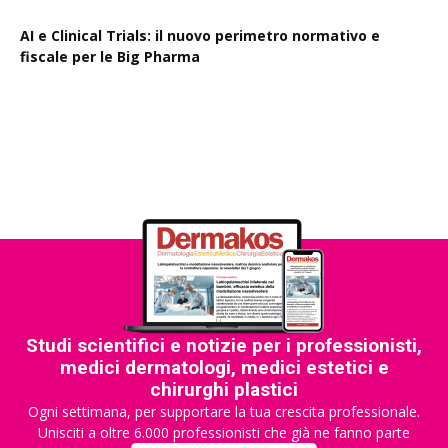
AI e Clinical Trials: il nuovo perimetro normativo e
fiscale per le Big Pharma
Rapporto EPO 2025, diminuiscono i brevetti farmaceutici
Studi scientifici e notizie per i professionisti,
medici dermatologi, medici estetici e
chirurghi plastici
Ogni settimana, per supportare la tua crescita professionale.
Unisciti a oltre 6.000 professionisti che già ne fanno parte