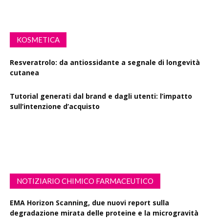
KOSMETICA
Resveratrolo: da antiossidante a segnale di longevità
cutanea
Tutorial generati dal brand e dagli utenti: l’impatto
sull’intenzione d’acquisto
Polisaccaride dalla fermentazione di passiflora contro i
danni fotoindotti dai raggi UVB
NOTIZIARIO CHIMICO FARMACEUTICO
EMA Horizon Scanning, due nuovi report sulla
degradazione mirata delle proteine e la microgravità