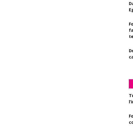
D
E
Fo
f
t
D
c
T
l
F
c