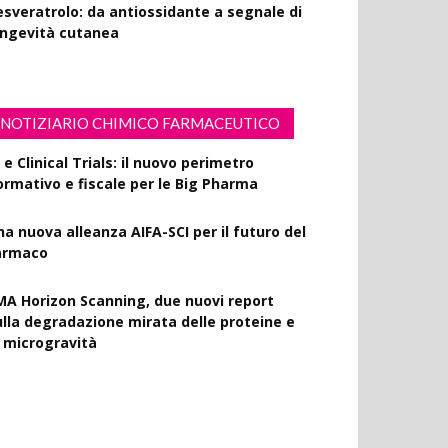
esveratrolo: da antiossidante a segnale di
ongevità cutanea
NOTIZIARIO CHIMICO FARMACEUTICO
 e Clinical Trials: il nuovo perimetro
ormativo e fiscale per le Big Pharma
na nuova alleanza AIFA-SCI per il futuro del
armaco
MA Horizon Scanning, due nuovi report
ulla degradazione mirata delle proteine e
a microgravità