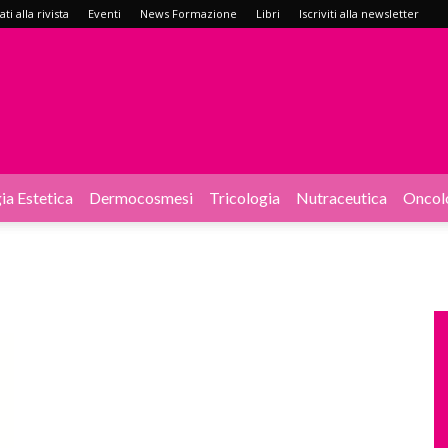
i alla rivista
Eventi
News Formazione
Libri
Iscriviti alla newsletter
ia Estetica
Dermocosmesi
Tricologia
Nutraceutica
Oncol