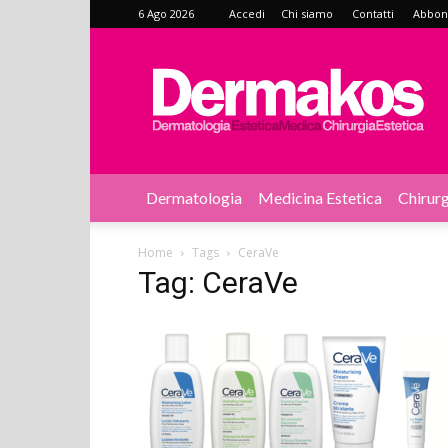
6 Ago 2026
Accedi
Chi siamo
Contatti
Abbonat
Dermakos
Dermatologia
Medicina Estetica
Chirurg
Home
Tags
CeraVe
Tag: CeraVe