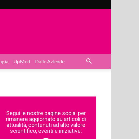
ogia
UpMed
Dalle Aziende
Segui le nostre pagine social per
rimanere aggiornato su articoli di
attualità, contenuti ad alto valore
scientifico, eventi e iniziative.