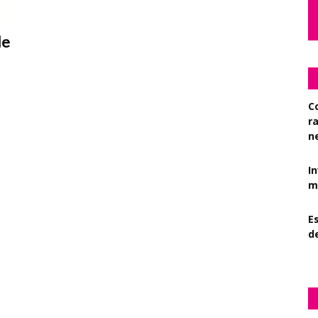
le
C
r
n
I
mi
Es
d