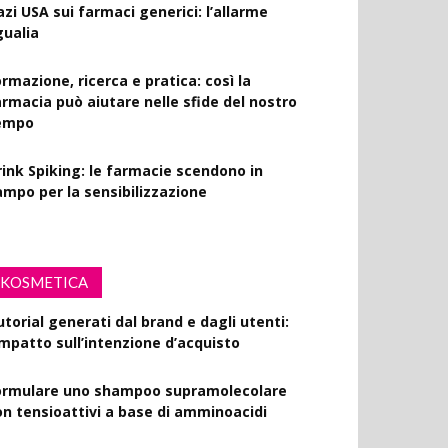
azi USA sui farmaci generici: l’allarme
gualia
rmazione, ricerca e pratica: così la
armacia può aiutare nelle sfide del nostro
empo
rink Spiking: le farmacie scendono in
ampo per la sensibilizzazione
KOSMETICA
utorial generati dal brand e dagli utenti:
’impatto sull’intenzione d’acquisto
ormulare uno shampoo supramolecolare
on tensioattivi a base di amminoacidi