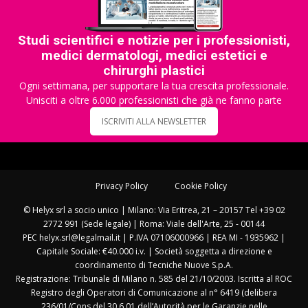
Studi scientifici e notizie per i professionisti,
medici dermatologi, medici estetici e
chirurghi plastici
Ogni settimana, per supportare la tua crescita professionale.
Unisciti a oltre 6.000 professionisti che già ne fanno parte
ISCRIVITI ALLA NEWSLETTER
Privacy Policy
Cookie Policy
© Helyx srl a socio unico | Milano: Via Eritrea, 21 – 20157 Tel +39 02
2772 991 (Sede legale) | Roma: Viale dell'Arte, 25 - 00144
PEC helyx.srl@legalmail.it | P.IVA 07106000966 | REA MI - 1935962 |
Capitale Sociale: €40.000 i.v. | Società soggetta a direzione e
coordinamento di Tecniche Nuove S.p.A.
Registrazione: Tribunale di Milano n. 585 del 21/10/2003. Iscritta al ROC
Registro degli Operatori di Comunicazione al n° 6419 (delibera
236/01/Cons del 30.6.01 dell’Autorità per le Garanzie nelle