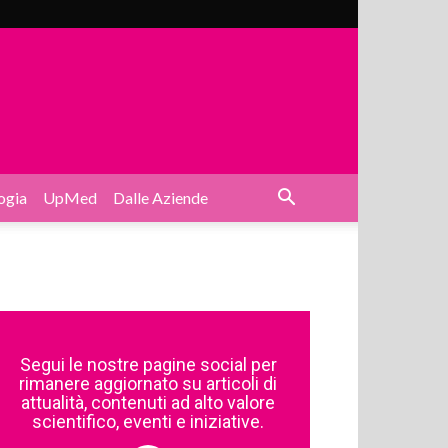
ogia
UpMed
Dalle Aziende
Segui le nostre pagine social per
rimanere aggiornato su articoli di
attualità, contenuti ad alto valore
scientifico, eventi e iniziative.