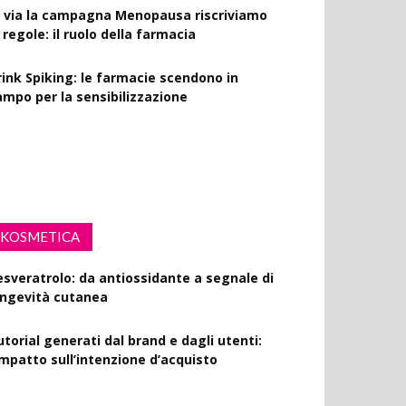
l via la campagna Menopausa riscriviamo
 regole: il ruolo della farmacia
rink Spiking: le farmacie scendono in
ampo per la sensibilizzazione
fibrillatori in ogni farmacia: la proposta di
egge
KOSMETICA
esveratrolo: da antiossidante a segnale di
ongevità cutanea
utorial generati dal brand e dagli utenti:
’impatto sull’intenzione d’acquisto
olisaccaride dalla fermentazione di