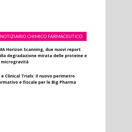
ssiflora contro i danni fotoindotti dai
aggi UVB
NOTIZIARIO CHIMICO FARMACEUTICO
MA Horizon Scanning, due nuovi report
ulla degradazione mirata delle proteine e
a microgravità
 e Clinical Trials: il nuovo perimetro
ormativo e fiscale per le Big Pharma
apporto EPO 2025, diminuiscono i brevetti
armaceutici