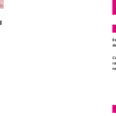
g
Es
d
C
r
n
S
su