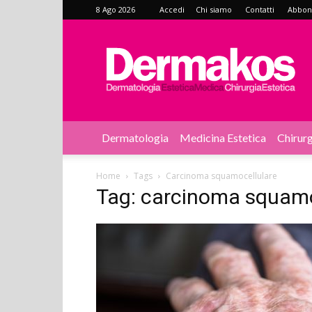
8 Ago 2026
Accedi
Chi siamo
Contatti
Abbonat
Dermakos
Dermatologia
Medicina Estetica
Chirurg
Home
Tags
Carcinoma squamocellulare
Tag: carcinoma squamo