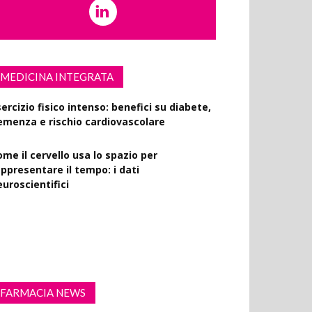
MEDICINA INTEGRATA
ercizio fisico intenso: benefici su diabete,
emenza e rischio cardiovascolare
ome il cervello usa lo spazio per
appresentare il tempo: i dati
euroscientifici
uccinato e digiuno intermittente: vantaggi
 obesità e disturbi cerebrali
FARMACIA NEWS