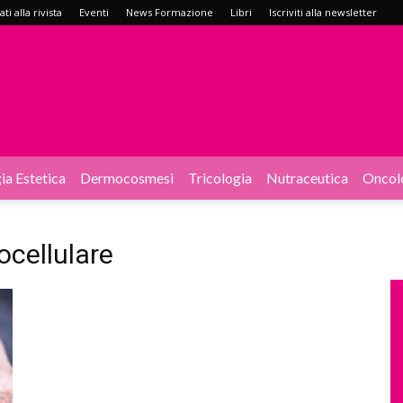
i alla rivista
Eventi
News Formazione
Libri
Iscriviti alla newsletter
ia Estetica
Dermocosmesi
Tricologia
Nutraceutica
Oncol
cellulare